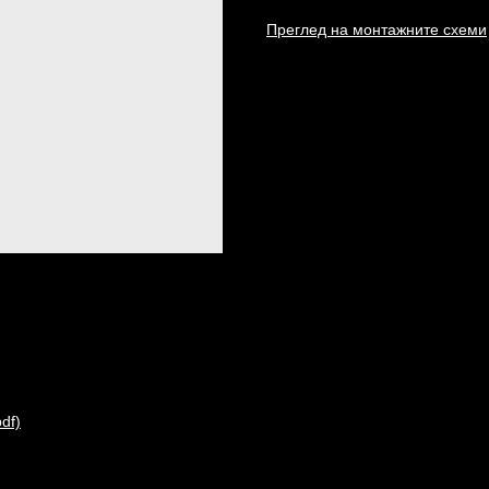
Преглед на монтажните схеми
df)