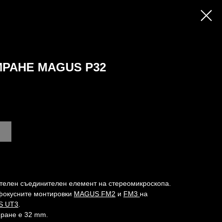
РАНЕ MAGUS P32
телен съединителен елемент на стереомикроскопа.
 фокусните монтировки
MAGUS FM2
и
FM3
на
S UT3
.
ране е 32 mm.