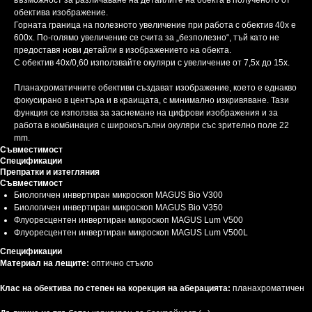
възможност за различаване на детайлите на обекта в полученото от
обектива изображение.
Горната граница на полезното увеличение при работа с обектив 40х е
600x. По-голямо увеличение се счита за „безполезно“, тъй като не
предоставя нови детайли в изображението на обекта.
С обектив 40x/0,60 използвайте окуляри с увеличение от 7,5x до 15x.
Планахроматичните обективи създават изображение, което е еднакво
фокусирано в центъра и в краищата, с минимално изкривяване. Тази
функция се използва за заснемане на цифрови изображения и за
работа в комбинация с широкоъгълни окуляри със зрително поле 22
mm.
Съвместимост
Спецификации
Препратки и изтегляния
Съвместимост
Биологичен инвертиран микроскоп MAGUS Bio V300
Биологичен инвертиран микроскоп MAGUS Bio V350
Флуоресцентен инвертиран микроскоп MAGUS Lum V500
Флуоресцентен инвертиран микроскоп MAGUS Lum V500L
Спецификации
Материал на лещите:
оптично стъкло
Клас на обектива по степен на корекция на аберацията:
планахроматичен