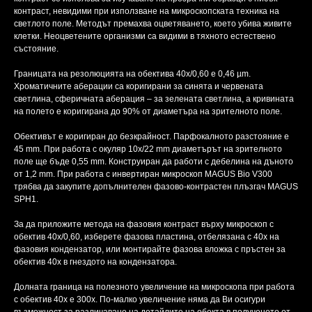
контраст, невидими при използване на микроскопската техника на
светлото поле. Методът премахва оцветяването, което убива живите
клетки. Неоцветените организми са видими в тяхното естествено
състояние.
Границата на резолюцията на обектива 40х/0,60 е 0,46 µm.
Хроматичните аберации са коригирани за синята и червената
светлина, сферичната аберация – за зелената светлина, а кривината
на полето е коригирана до 90% от диаметъра на зрителното поле.
Обективът е коригиран до безкрайност. Парфокалното разстояние е
45 mm. При работа с окуляр 10x/22 mm диаметърът на зрителното
поле ще бъде 0,55 mm. Конструиран да работи с дебелина на дъното
от 1,2 mm. При работа с инвертиран микроскоп MAGUS Bio V300
трябва да закупите допълнителен фазово-контрастен плъзгач MAGUS
SPH1.
За да приложите метода на фазовия контраст върху микроскоп с
обектив 40x/0,60, изберете фазова пластина, отбелязана с 40x на
фазовия кондензатор, или монтирайте фазова вложка с пръстен за
обектив 40x в гнездото на кондензатора.
Долната граница на полезното увеличение на микроскопа при работа
с обектив 40х е 300x. По-малко увеличение няма да Ви осигури