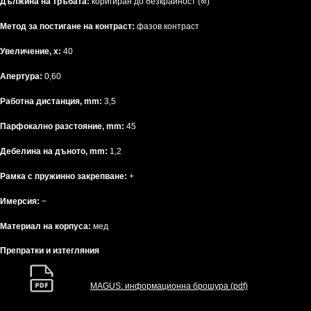
Дължина на тръбата:
коригиран до безкрайност (∞)
Метод за постигане на контраст:
фазов контраст
Увеличение, x:
40
Апертура:
0,60
Работна дистанция, mm:
3,5
Парфокално разстояние, mm:
45
Дебелина на дъното, mm:
1,2
Рамка с пружинно закрепване:
+
Имерсия:
−
Материал на корпуса:
мед
Препратки и изтегляния
MAGUS: информационна брошура (pdf)