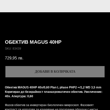
ОБЕКТИВ MAGUS 40HP
SKU:
83439
729,95
лв.
ДОБАВИ В КОЛИЧКАТА
Обектив MAGUS 40HP 40х/0,60 Plan L phase PHP2 ∞/1,2 WD 3,5 mm
Коригиран до безкрайност планахроматичен обектив. Увеличение:
40x. Апертура: 0,60
Фазов обектив за инвертиран биологичен микроскоп. Фазовият
контраст се използва за изучаване на прозрачни образци с нисък