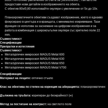
800x. По-голямо увеличение се счита за „безполезно“, тъй като не
предоставя нови детайли в изображението на обекта.
С обектив 80x/0,80 използвайте окуляри с увеличение от 5x до 10x.
Планахроматичните обективи създават изображение, което е еднакво
фокусирано в центъра и в краищата, с минимално изкривяване. Тази
функция се използва за заснемане на цифрови изображения и за
работа в комбинация с широкоъгълни окуляри със зрително поле 22
mm.
Съвместимост
Спецификации
Препратки и изтегляния
Съвместимост
Металургичен микроскоп MAGUS Metal 600
Металургичен микроскоп MAGUS Metal 630
Металургичен микроскоп MAGUS Metal 650
Металургичен микроскоп MAGUS Metal V700
Спецификации
Материал на лещите:
оптично стъкло
Клас на обектива по степен на корекция на аберацията:
планахроматичен
Дължина на тръбата:
коригиран до безкрайност (∞)
Метод за постигане на контраст:
на светлото поле