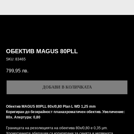
ОБЕКТИВ MAGUS 80PLL
SKU:
83465
799,95
лв.
ДОБАВИ В КОЛИЧКАТА
Обектив MAGUS 80PLL 80х/0,80 Plan L WD 1,25 mm
Коригиран до безкрайност планахроматичен обектив. Увеличение:
80x. Апертура: 0,80
Границата на резолюцията на обектива 80х/0,80 е 0,35 µm.
Хроматичните аберации са коригирани за синята и червената