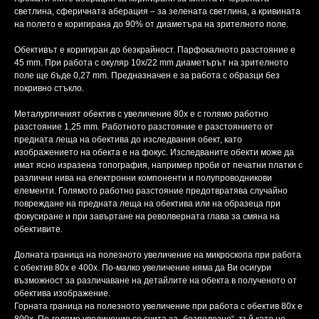
светлина, сферичната аберация – за зелената светлина, а кривината
на полето е коригирана до 90% от диаметъра на зрителното поле.
Обективът е коригиран до безкрайност. Парфокалното разстояние е
45 mm. При работа с окуляр 10x/22 mm диаметърът на зрителното
поле ще бъде 0,27 mm. Предназначен е за работа с образци без
покривно стъкло.
Металургичният обектив с увеличение 80x е с голямо работно
разстояние 1,25 mm. Работното разстояние е разстоянието от
предната леща на обектива до изследвания обект, като
изображението на обекта е на фокус. Изследваните обекти може да
имат ясно изразена топография, например проби от печатни платки с
различни нива на електронни компоненти и полупроводникови
елементи. Голямото работно разстояние предотвратява случайно
повреждане на предната леща на обектива или на образеца при
фокусиране и при завъртане на револверната глава за смяна на
обективите.
Долната граница на полезното увеличение на микроскопа при работа
с обектив 80х е 400x. По-малко увеличение няма да Ви осигури
възможност за различаване на детайлите на обекта в полученото от
обектива изображение.
Горната граница на полезното увеличение при работа с обектив 80х е