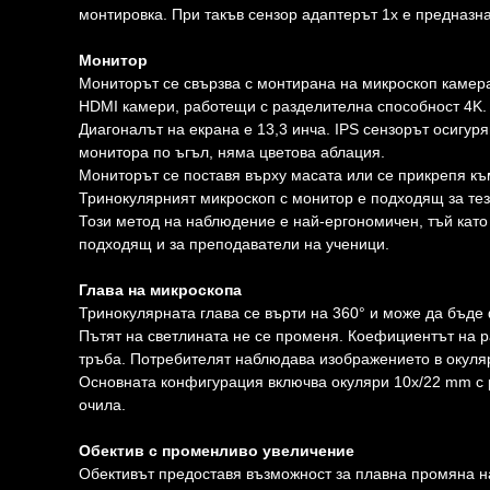
монтировка. При такъв сензор адаптерът 1x е предназна
Монитор
Мониторът се свързва с монтирана на микроскоп камер
HDMI камери, работещи с разделителна способност 4K.
Диагоналът на екрана е 13,3 инча. IPS сензорът осигур
монитора по ъгъл, няма цветова аблация.
Мониторът се поставя върху масата или се прикрепя къ
Тринокулярният микроскоп с монитор е подходящ за тез
Този метод на наблюдение е най-ергономичен, тъй като
подходящ и за преподаватели на ученици.
Глава на микроскопа
Тринокулярната глава се върти на 360° и може да бъде
Пътят на светлината не се променя. Коефициентът на 
тръба. Потребителят наблюдава изображението в окуля
Основната конфигурация включва окуляри 10x/22 mm с р
очила.
Обектив с променливо увеличение
Обективът предоставя възможност за плавна промяна на