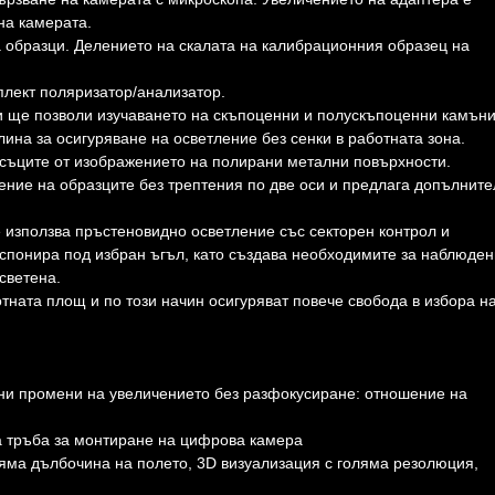
на камерата.
 образци. Делението на скалата на калибрационния образец на
плект поляризатор/анализатор.
и ще позволи изучаването на скъпоценни и полускъпоценни камъни
ина за осигуряване на осветление без сенки в работната зона.
съците от изображението на полирани метални повърхности.
ние на образците без трептения по две оси и предлага допълнит
е използва пръстеновидно осветление със секторен контрол и
спонира под избран ъгъл, като създава необходимите за наблюде
светена.
тната площ и по този начин осигуряват повече свобода в избора н
ни промени на увеличението без разфокусиране: отношение на
а тръба за монтиране на цифрова камера
ляма дълбочина на полето, 3D визуализация с голяма резолюция,