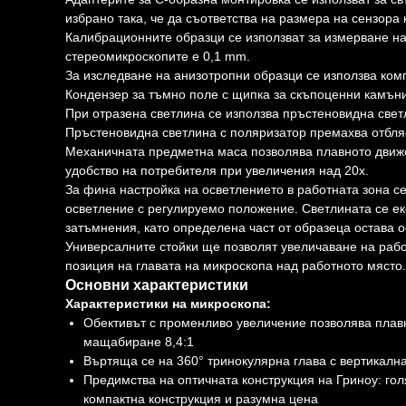
избрано така, че да съответства на размера на сензора 
Калибрационните образци се използват за измерване на
стереомикроскопите е 0,1 mm.
За изследване на анизотропни образци се използва ком
Кондензер за тъмно поле с щипка за скъпоценни камън
При отразена светлина се използва пръстеновидна светл
Пръстеновидна светлина с поляризатор премахва отбля
Механичната предметна маса позволява плавното движе
удобство на потребителя при увеличения над 20x.
За фина настройка на осветлението в работната зона с
осветление с регулируемо положение. Светлината се ек
затъмнения, като определена част от образеца остава о
Универсалните стойки ще позволят увеличаване на рабо
позиция на главата на микроскопа над работното място.
Основни характеристики
Характеристики на микроскопа:
Обективът с променливо увеличение позволява плав
мащабиране 8,4:1
Въртяща се на 360° тринокулярна глава с вертикалн
Предимства на оптичната конструкция на Гриноу: го
компактна конструкция и разумна цена