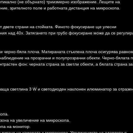
ртикално (не обърнато) триизмерно изображение. Лещите на
ние, зрителното поле и работната дистанция на микроскопа.
т двете страни на стойката. Финото фокусиране ще улесни
ния над 40x. Затягането при грубо фокусиране може да се регулир
ли черно-бяла плоча. Матираната стъклена плоча осигурява равно
 наблюдение на прозрачни и полупрозрачни обекти. Черно-бялата 
трастен фон: черната страна за светли обекти, а бялата страна за
аща светлина 3 W и светодиоден наклонен илюминатор за отразе
копа.
зона на увеличение на микроскопа.
па на монитор.
вързване на камерата с микроскопа. Увеличението на адаптера е