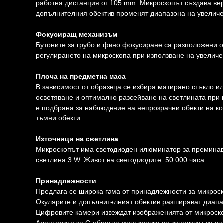
работна дистанция от 105 mm. Микроскопът създава ве
допълнителния обектив променят диапазона на увеличе
Фокусиращ механизъм
Бутоните за грубо и фино фокусиране са разположени о
регулирането на микроскопа при използване на увеличе
Плоча на предметна маса
В зависимост от образеца се избира матирано стъкло и
осветяване и оптимално разсейване на светлината при
е подбрана за наблюдение на непрозрачни обекти на кон
тъмни обекти.
Източници на светлина
Микроскопът има светодиоден илюминатор за преминав
светлина 3 W. Живот на светодиодите: 50 000 часа.
Принадлежности
Предлага се широка гама от принадлежности за микрос
Окулярите и допълнителният обектив разширяват диапа
Цифровите камери извеждат изображенията от микроско
Адаптерите за C-образна монтировка се използват за с