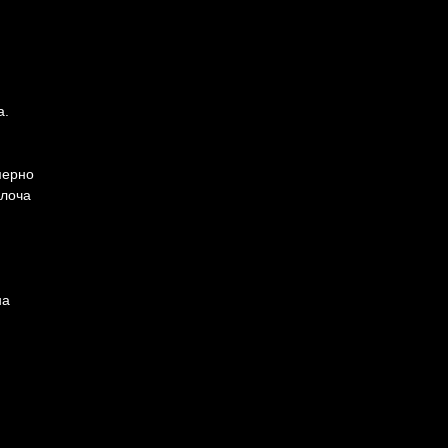
а.
мерно
плоча
на