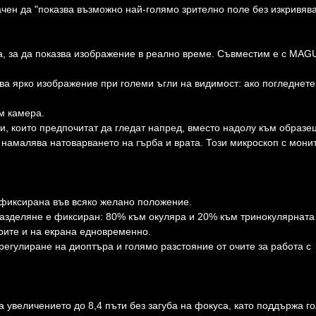
чен да "показва възможно най-голямо зрително поле без изкривява
а, за да показва изображение в реално време. Съвместим е с MAG
ява ярко изображение при големи ъгли на видимост: ако погледнете
м камера.
и, които предпочитат да гледат напред, вместо надолу към образец
 намалява натоварването на гърба и врата. Този микроскоп с мони
 фиксирана във всяко желано положение.
разделяне е фиксиран: 80% към окуляра и 20% към тринокулярната
рите и на екрана едновременно.
егулиране на диоптъра и голямо разстояние от очите за работа с
 увеличението до 8,4 пъти без загуба на фокуса, като поддържа г