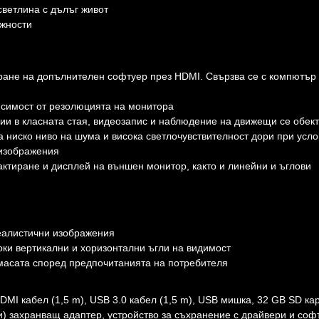
светлина с дълъг живот
жности
ране на допълнителен софтуер през HDMI. Свързва се с компютър
исимост от резолюцията на монитора
ции в класната стая, видеозапис и наблюдение на движещи се обек
 ниско ниво на шума и висока светлочувствителност дори при усл
 изображения
ктиране и дисплей на външен монитор, както и линейни и ъглови
реалистични изображения
оки вертикални и хоризонтални ъгли на видимост
масата според предпочитанията на потребителя
 кабел (1,5 m), USB 3.0 кабел (1,5 m), USB мишка, 32 GB SD ка
ски) захранващ адаптер, устройство за съхранение с драйвери и соф