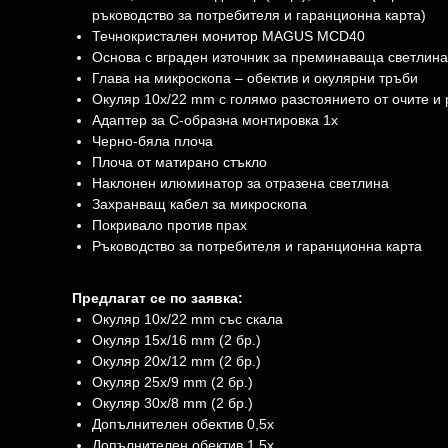
ръководство за потребителя и гаранционна карта)
Течнокристален монитор MAGUS MCD40
Основа с вграден източник за преминаваща светлина
Глава на микроскопа – обектив и окулярни тръби
Окуляр 10х/22 mm с голямо разстоянието от очите и 
Адаптер за C-образна монтировка 1x
Черно-бяла плоча
Плоча от матирано стъкло
Наклонен илюминатор за отразена светлина
Захранващ кабел за микроскопа
Покривало против прах
Ръководство за потребителя и гаранционна карта
Предлагат се по заявка:
Окуляр 10x/22 mm със скала
Окуляр 15x/16 mm (2 бр.)
Окуляр 20x/12 mm (2 бр.)
Окуляр 25x/9 mm (2 бр.)
Окуляр 30x/8 mm (2 бр.)
Допълнителен обектив 0,5x
Допълнителен обектив 1,5x