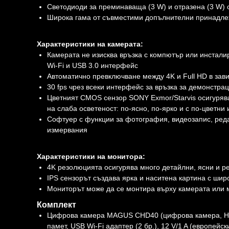
Светодиоди за преминаваща (3 W) и отразена (3 W) 
Широка гама от съвместими допълнителни принадле
Характеристики на камерата:
Камерата не изисква връзка с компютър или инстали
Wi-Fi и USB 3.0 интерфейс
Автоматично превключване между 4K и Full HD в зав
30 fps чрез всеки интерфейс за връзка за демонстра
Цветният CMOS сензор SONY Exmor/Starvis осигурява
на слаба осветеност: по-ясно, по-ярко и с по-цветни
Софтуер с функции за фотография, видеозапис, реда
измервания
Характеристики на монитора:
4K резолюцията осигурява много детайлни, ясни и 
IPS сензорът създава ярка и наситена картина с шир
Мониторът може да се монтира върху камерата или 
Комплект
Цифрова камера MAGUS CHD40 (цифрова камера, HDMI
памет, USB Wi-Fi адаптер (2 бр.), 12 V/1 A (европей