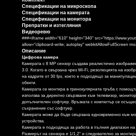
Спецификации на микроскопа
Спецификации на камерата
Спецификации на монитора
Препратки и изтегляния
Видеоревю
###<iframe width="610" height="340" src="https://www
allow="clipboard-write; autoplay" webkitAllowFullScreen m
Описание
Цифрова камера
Камерата с 8 MP сензор създава реалистично изображе
3.0. Когато е свързана чрез Wi-Fi, резолюцията на изоб
на кадрите от 30 fps, което е подходящо за манипулац
обекти.
Камерата се монтира в тринокулярната тръба с помощт
използва за директно свързване към телевизор, монито
допълнителен софтуер. Връзката с компютър се осъщест
съхранение със софтуер.
Камерата може да бъде свързана едновременно към мон
устройства.
Камерата е подходяща за работа в пълния диапазон на у
Размерът на сензора е 1/1,2" и следователно за монтир