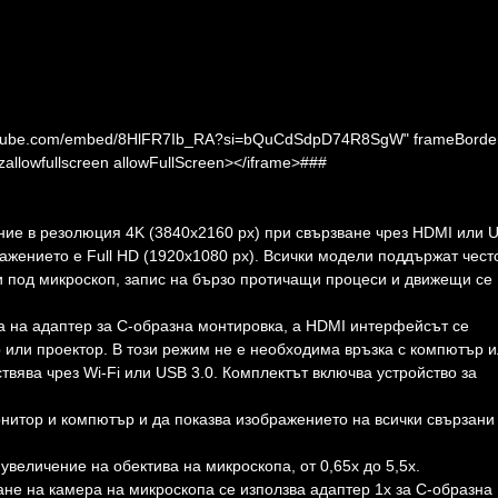
.youtube.com/embed/8HlFR7Ib_RA?si=bQuCdSdpD74R8SgW" frameBorde
ozallowfullscreen allowFullScreen></iframe>###
ние в резолюция 4K (3840x2160 px) при свързване чрез HDMI или 
ражението е Full HD (1920x1080 px). Всички модели поддържат чест
ии под микроскоп, запис на бързо протичащи процеси и движещи се
а на адаптер за C-образна монтировка, а HDMI интерфейсът се
р или проектор. В този режим не е необходима връзка с компютър 
вява чрез Wi-Fi или USB 3.0. Комплектът включва устройство за
итор и компютър и да показва изображението на всички свързани
величение на обектива на микроскопа, от 0,65x до 5,5x.
ане на камера на микроскопа се използва адаптер 1x за C-образна