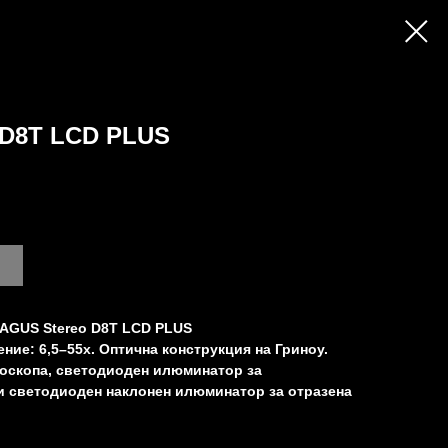
D8T LCD PLUS
AGUS Stereo D8T LCD PLUS
ние: 6,5–55х. Оптична конструкция на Гриноу.
роскопа, светодиоден илюминатор за
и светодиоден наклонен илюминатор за отразена