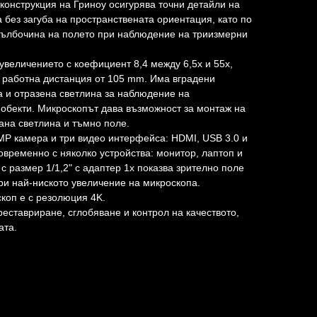
конструкция на Гриноу осигурява точни детайли на
 без загуба на пространствената ориентация, като по
 дълбочина на полето при наблюдение на триизмерни
величението с коефициент 8,4 между 6,5x и 55x,
работна дистанция от 105 mm. Има вградени
и отразена светлина за наблюдение на
обекти. Микроскопът дава възможност за монтаж на
ана светлина и тъмно поле.
MP камера и три видео интерфейса: HDMI, USB 3.0 и
овременно с няколко устройства: монитор, лаптоп и
с размер 1/1,2" с адаптер 1x показва зрително поле
ри най-ниското увеличение на микроскопа.
коп е с резолюция 4K.
реставриране, сглобяване и контрол на качеството,
ата.