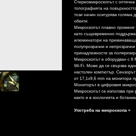
Стереомикроскопът с оптична 
топографията на повърхността
този начин осигурява голяма
обекти.
Микроскопът плавно променя у
като същевременно поддържа 
илюминатори на преминаваща 
полупрозрачни и непрозрачни 
принадлежности за поляризир
Микроскопът е оборудван с 8 
Wi-Fi. Може да се свързва едн
настолен компютър. Сензорът 
от 17,1x9,6 mm на монитора п
Мониторът в цифровия микрос
Микроскопът се използва при 
както и в зоологията и ботаник
Употреба на микроскопа »