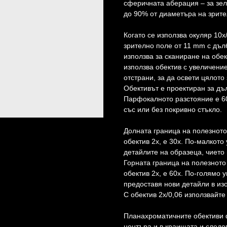
сферичната аберация – за зел
до 90% от диаметъра на зрите
Когато се използва окуляр 10x
зрително поле от 11 mm с дълб
използва за сканиране на обе
използва обектив с увеличени
отстрани, за да освети цялото
Обективът е проектиран за дъ
Парфокалното разстояние е 60
със или без покривно стъкло.
Долната граница на полезното
обектив 2x, е 30x. По-малкото
детайлите на образеца, чието
Горната граница на полезното
обектив 2x, е 60x. По-голямо у
предоставя нови детайли в из
С обектив 2x/0,06 използвайте
Планахроматичните обективи 
центъра и в краищата и следо