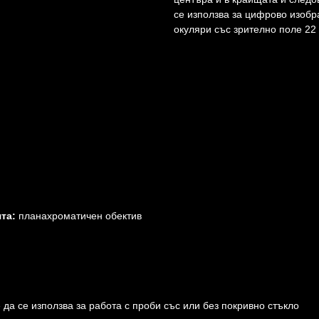
се използва за цифрово изоб
окуляри със зрително поле 22
та:
планахроматичен обектив
да се използва за работа с проби със или без покривно стъкло