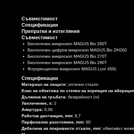
Съвместимост
Спецификации
Препратки и изтегляния
Съвместимост
Биологичен микроскоп MAGUS Bio 260T
Биологичен цифров микроскоп MAGUS Bio DH260
Биологичен микроскоп MAGUS Bio 270T
Биологичен микроскоп MAGUS Bio 290T
Флуоресцентен микроскоп MAGUS Lum 450L
Спецификации
Материал на лещите:
оптично стъкло
Клас на обектива по степен на корекция на аберация
Дължина на тръбата:
безкрайност (∞)
Увеличение, x:
2
Апертура:
0,06
Работна дистанция, mm:
8,7
Парфокално разстояние, mm:
60
Дебелина на покривното стъкло, mm:
обективът може 