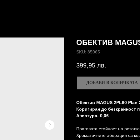
ОБЕКТИВ MAGUS
SKU:
85065
399,95
лв.
ДОБАВИ В КОЛИЧКАТА
Обектив MAGUS 2PL60 Plan 2
Коригиран до безкрайност п
Апертура: 0,06
Праговата стойност на резолюц
Хроматичните аберации са кор