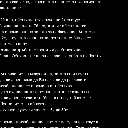
ената светлина, а кривината на полето е коригирана
лното поле.
/22 mm, обективът с увеличение 2x осигурява
очина на полето 76 µm, така че обективът се
кта и намиране на зоната за наблюдение. Когато се
е 2x, предната леща на кондензера трябва да се
 зрително поле.
лжина на тръбата с корекция до безкрайност.
 mm. Обективът е предназначен за работа с образци
 увеличение на микроскопа, когато се използва
 увеличение няма да Ви позволи да различите
 изображение се формира от обектива.
 увеличение на микроскопа, когато се използва
величение се счита за "безполезно", тъй като не
ображението на образеца.
 окуляри с увеличение от 15x до 30x.
формират изображение, което има еднакъв фокус в
вателно изкривяването е незначително. Тази функция