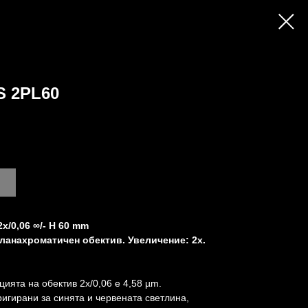
 2PL60
х/0,06 ∞/- H 60 mm
ланахроматичен обектив. Увеличение: 2x.
ията на обектив 2х/0,06 е 4,58 µm.
игирани за синята и червената светлина,