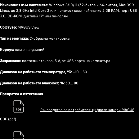
Изисквания към системата:
Windows 8/10/11 (32-битов и 64-битов), Mac OS X,
Linux, до 2,8 GHz Intel Core 2 или по-висок клас, най-малко 2 GB RAM, порт USB
3.0, CD-ROM, дисплей 17" или по-голям
Софтуер:
MAGUS View
Тип на монтажа:
C-образна монтировка
Корпус:
плътен алуминий
Захранване:
постояннотоково, 5 V, от USB порта на компютъра
Диапазон на работната температура, °C:
–10... 50
Диапазон на работната влажност, %:
30… 80
Препратки и изтегляния
Ръководство за потребителя: цифрови камери MAGUS
CDF (pdf)