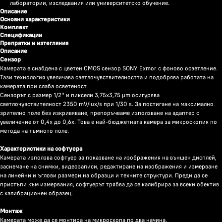
лаборатории, изследвания или университетско обучение.
Описание
Основни характеристики
Комплект
Спецификации
Препратки и изтегляния
Описание
Сензор
Камерата е снабдена с цветен CMOS сензор SONY Exmor с фоново осветление.
Тази технология увеличава светлочувствителността и подобрява работата на
камерата при слаба осветеност.
Сензорът с размер 1/2'' и пиксели 3,75x3,75 µm осигурява
светлочувствителност 2350 mV/lux/s при 1/30 s. За постигане на максимално
зрително поле без изкривяване, препоръчваме използване на адаптер с
увеличение от 0,4x до 0,6x. Това е най-бюджетната камера за микроскопия по
метода на тъмното поле.
Характеристики на софтуера
Камерата използва софтуер за показване на изображения на външен дисплей,
заснемане на снимки, видеозаписи, редактиране на изображения и измерване
на линейни и ъглови размери на образци и техните структури. Преди да се
пристъпи към измервания, софтуерът трябва да се калибрира за всеки обектив
с калибрационен образец.
Монтаж
Камерата може да се монтира на микроскопа по два начина.