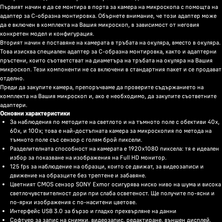
Първият начин е да се монтира в порта за камера на микроскопа с помощта на
адаптер за С-образна монтировка. Обърнете внимание, че този адаптер може
да е включен в комплекта на Вашия микроскоп, в зависимост от неговия
конкретен модел и конфигурация.
Вторият начин е поставяне на камерата в тръбата на окуляра, вместо в окуляра.
Това изисква специален адаптер за С-образна монтировка, както и адаптерни
пръстени, които съответстват на диаметъра на тръбата на окуляра на Вашия
микроскоп. Тези компоненти не са включени в стандартния пакет и се продават
отделно.
Преди да закупите камера, препоръчваме да проверите съдържанието на
комплекта на Вашия микроскоп и, ако е необходимо, да закупите съответните
адаптери.
Основни характеристики
За наблюдения по методите на светлото и на тъмното поле с обективи 40х,
60х, и 100х; това е най-достъпната камера за микроскопия по метода на
тъмното поле със сензор с голям брой пиксели.
Разделителната способност на камерата е 1920x1080 пиксела: тя е идеален
избор за показване на изображения на Full HD монитор.
125 fps за наблюдение на образци, които се движат, за видеозаписи и
движение на образците без трептене и забавяне.
Цветният CMOS сензор SONY Exmor осигурява ниско ниво на шума и висока
светлочувствителност дори при слаба осветеност. Ще получите по-ясни и
по-ярки изображения с по-наситени цветове.
Интерфейс USB 3.0 за бързо и гладко прехвърляне на данни
Софтуер за запис на снимки, видеозапис, редактиране, външен дисплей,