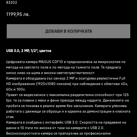
83202
1199,95
лв.
ДОБАВИ В КОЛИЧКАТА
USB 3.0, 2 MP, 1/2'', цветна
Цифровата камера MAGUS CDF10 е предназначена за микроскопия по
метода на светлото поле и по метода на тъмното поле. Тя предлага
ниско ниво на шума и висока светлочувствителност.
Камерата е оборудвана със сензор 2 MP и осигурява реалистични Full
HD изображения (1920x1080 пиксела) при наблюдение с обективи 40x,
60x и 100x.
Правят се видеозаписи с максимална разделителна способност при 125
fps: те са плавни с меки и фини преходи между кадрите. Движението на
пробата се показва в реално време без закъснение. Камерата улеснява
работата с движещи се образци и е идеална за демонстрации в класната
стая.
Камерата е снабдена с интерфейс USB 3.0. Скоростта на предаване на
данни е 10 пъти по-висока от тази на камерите с USB 2.0.
Високоскоростната камера се препоръчва за професионални