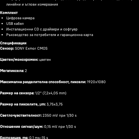
линейни и ъглови измервания
Комплект
Цифрова камера
USB кабел
Инсталационни CD с драйвери и софтуер
Ръководство за потребителя и гаранционна карта
Спецификации
Сензор:
SONY Exmor CMOS
Цветен/монохромен:
цветен
Мегапиксела:
2
Максимална разделителна способност, пиксели:
1920x1080
Размер на сензора:
1/2" (7,2x4,05 mm)
Размер на пикселите, μm:
3,75x3,75
Светлочувствителност:
2350 mV при 1/30 s
Отношение сигнал/шум:
0,15 mV при 1/30 s
Експозиция, ms:
0,1 ms–15 s