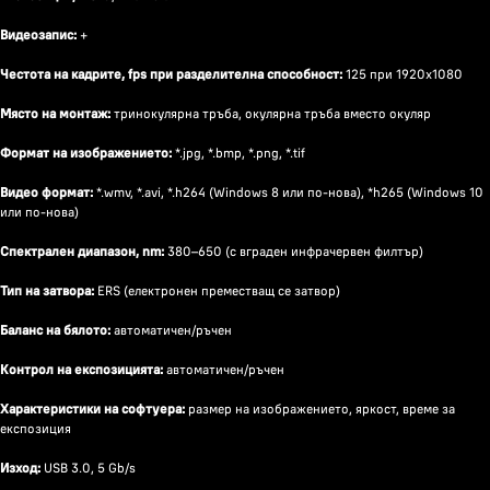
Видеозапис:
+
Честота на кадрите, fps при разделителна способност:
125 при 1920x1080
Място на монтаж:
тринокулярна тръба, окулярна тръба вместо окуляр
Формат на изображението:
*.jpg, *.bmp, *.png, *.tif
Видео формат:
*.wmv, *.avi, *.h264 (Windows 8 или по-нова), *h265 (Windows 10
или по-нова)
Спектрален диапазон, nm:
380–650 (с вграден инфрачервен филтър)
Тип на затвора:
ERS (електронен преместващ се затвор)
Баланс на бялото:
автоматичен/ръчен
Контрол на експозицията:
автоматичен/ръчен
Характеристики на софтуера:
размер на изображението, яркост, време за
експозиция
Изход:
USB 3.0, 5 Gb/s