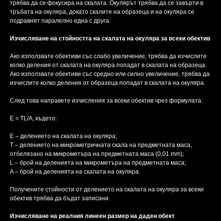
трябва да се фокусира на скалата. Окулярът трябва да се завърти в
тръбата на окуляра, докато скалите на образеца и на окуляра се
подравнят паралелно една с друга.
Изчисляване на стойността на скалата на окуляра за всеки обектив
Ако използвате обективи със слабо увеличение, трябва да изчислите
колко деления от скалата на окуляра попадат в скалата на образеца.
Ако използвате обективи със средно или силно увеличение, трябва да
изчислите колко деления от образеца попадат в скалата на окуляра.
След това направете изчисления за всеки обектив чрез формулата:
E = TL/A, където:
E – делението на скалата на окуляра;
T – делението на микрометричната скала на предметната маса,
отбелязано на микрометъра на предметната маса (0,01 mm);
L – брой на деленията на микрометъра на предметната маса;
A – брой на деленията на скалата на окуляра.
Получените стойности от делението на скалата на окуляра за всеки
обектив трябва да бъдат записани.
Изчисляване на реалния линеен размер на даден обект