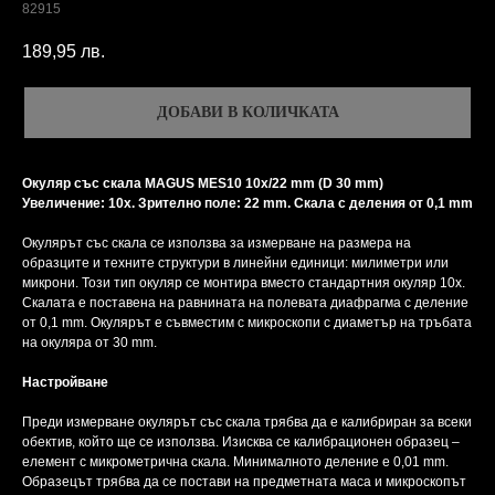
82915
189,95
лв.
ДОБАВИ В КОЛИЧКАТА
Окуляр със скала MAGUS MES10 10х/22 mm (D 30 mm)
Увеличение: 10x. Зрително поле: 22 mm. Скала с деления от 0,1 mm
Окулярът със скала се използва за измерване на размера на
образците и техните структури в линейни единици: милиметри или
микрони. Този тип окуляр се монтира вместо стандартния окуляр 10x.
Скалата е поставена на равнината на полевата диафрагма с деление
от 0,1 mm. Окулярът е съвместим с микроскопи с диаметър на тръбата
на окуляра от 30 mm.
Настройване
Преди измерване окулярът със скала трябва да е калибриран за всеки
обектив, който ще се използва. Изисква се калибрационен образец –
елемент с микрометрична скала. Минималното деление е 0,01 mm.
Образецът трябва да се постави на предметната маса и микроскопът