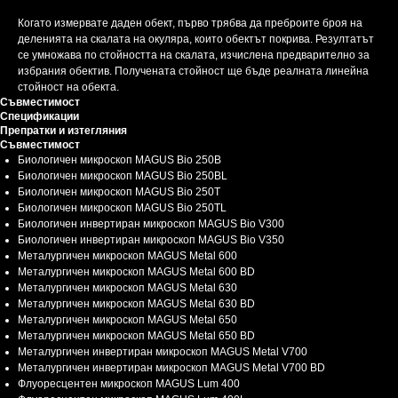
Когато измервате даден обект, първо трябва да преброите броя на
деленията на скалата на окуляра, които обектът покрива. Резултатът
се умножава по стойността на скалата, изчислена предварително за
избрания обектив. Получената стойност ще бъде реалната линейна
стойност на обекта.
Съвместимост
Спецификации
Препратки и изтегляния
Съвместимост
Биологичен микроскоп MAGUS Bio 250B
Биологичен микроскоп MAGUS Bio 250BL
Биологичен микроскоп MAGUS Bio 250T
Биологичен микроскоп MAGUS Bio 250TL
Биологичен инвертиран микроскоп MAGUS Bio V300
Биологичен инвертиран микроскоп MAGUS Bio V350
Металургичен микроскоп MAGUS Metal 600
Металургичен микроскоп MAGUS Metal 600 BD
Металургичен микроскоп MAGUS Metal 630
Металургичен микроскоп MAGUS Metal 630 BD
Металургичен микроскоп MAGUS Metal 650
Металургичен микроскоп MAGUS Metal 650 BD
Металургичен инвертиран микроскоп MAGUS Metal V700
Металургичен инвертиран микроскоп MAGUS Metal V700 BD
Флуоресцентен микроскоп MAGUS Lum 400