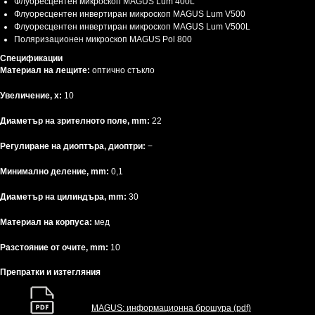
Флуоресцентен микроскоп MAGUS Lum 400L
Флуоресцентен инвертиран микроскоп MAGUS Lum V500
Флуоресцентен инвертиран микроскоп MAGUS Lum V500L
Поляризационен микроскоп MAGUS Pol 800
Спецификации
Материал на лещите:
оптично стъкло
Увеличение, x:
10
Диаметър на зрителното поле, mm:
22
Регулиране на диоптъра, диоптри:
−
Минимално деление, mm:
0,1
Диаметър на цилиндъра, mm:
30
Материал на корпуса:
мед
Разстояние от очите, mm:
10
Препратки и изтегляния
MAGUS: информационна брошура (pdf)