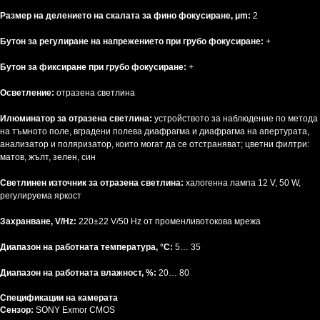
Размер на делението на скалата за фино фокусиране, μm:
2
Бутон за регулиране на напрежението при грубо фокусиране:
+
Бутон за фиксиране при грубо фокусиране:
+
Осветление:
отразена светлина
Илюминатор за отразена светлина:
устройството за наблюдение по метода
на тъмното поле, вградени полева диафрагма и диафрагма на апертурата,
анализатор и поляризатор, които могат да се отстраняват; цветни филтри:
матов, жълт, зелен, син
Светлинен източник за отразена светлина:
халогенна лампа 12 V, 50 W,
регулируема яркост
Захранване, V/Hz:
220±22 V/50 Hz от променливотокова мрежа
Диапазон на работната температура, °C:
5… 35
Диапазон на работната влажност, %:
20… 80
Спецификации на камерата
Сензор:
SONY Exmor CMOS