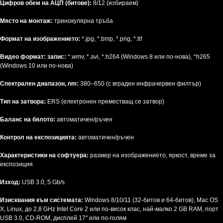
Цифров обем на АЦП (битове):
8/12 (избираем)
Място на монтаж:
тринокулярна тръба
Формат на изображението:
*.jpg, *.bmp, *.png, *.tif
Видео формат: запис:
*.wmv, *.avi, *.h264 (Windows 8 или по-нова), *h265
(Windows 10 или по-нова)
Спектрален диапазон, nm:
380–650 (с вграден инфрачервен филтър)
Тип на затвора:
ERS (електронен преместващ се затвор)
Баланс на бялото:
автоматичен/ръчен
Контрол на експозицията:
автоматичен/ръчен
Характеристики на софтуера:
размер на изображението, яркост, време за
експозиция
Изход:
USB 3.0, 5 Gb/s
Изисквания към системата:
Windows 8/10/11 (32-битов и 64-битов), Mac OS
X, Linux, до 2,8 GHz Intel Core 2 или по-висок клас, най-малко 2 GB RAM, порт
USB 3.0, CD-ROM, дисплей 17" или по-голям