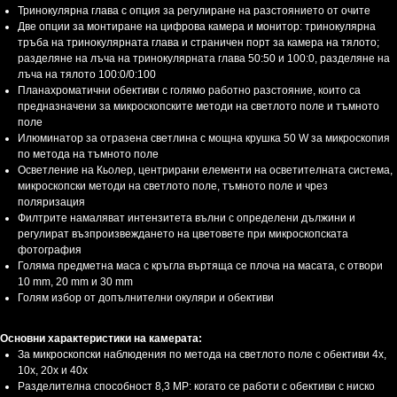
Тринокулярна глава с опция за регулиране на разстоянието от очите
Две опции за монтиране на цифрова камера и монитор: тринокулярна
тръба на тринокулярната глава и страничен порт за камера на тялото;
разделяне на лъча на тринокулярната глава 50:50 и 100:0, разделяне на
лъча на тялото 100:0/0:100
Планахроматични обективи с голямо работно разстояние, които са
предназначени за микроскопските методи на светлото поле и тъмното
поле
Илюминатор за отразена светлина с мощна крушка 50 W за микроскопия
по метода на тъмното поле
Осветление на Кьолер, центрирани елементи на осветителната система,
микроскопски методи на светлото поле, тъмното поле и чрез
поляризация
Филтрите намаляват интензитета вълни с определени дължини и
регулират възпроизвеждането на цветовете при микроскопската
фотография
Голяма предметна маса с кръгла въртяща се плоча на масата, с отвори
10 mm, 20 mm и 30 mm
Голям избор от допълнителни окуляри и обективи
Основни характеристики на камерата:
За микроскопски наблюдения по метода на светлото поле с обективи 4x,
10x, 20x и 40x
Разделителна способност 8,3 MP: когато се работи с обективи с ниско