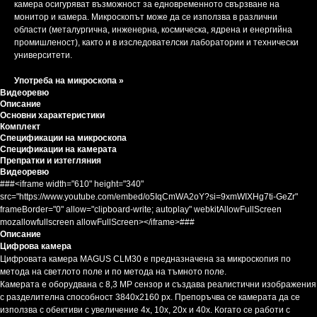
камера осигуряват възможност за едновременното свързване на
монитор и камера. Микроскопът може да се използва в различни
области (металургична, инженерна, космическа, ядрена и енергийна
промишленост), както и в изследователски лаборатории и технически
университети.
Употреба на микроскопа »
Видеоревю
Описание
Основни характеристики
Комплект
Спецификации на микроскопа
Спецификации на камерата
Препратки и изтегляния
Видеоревю
###<iframe width="610" height="340"
src="https://www.youtube.com/embed/o5IqCmWA2oY?si=9xmWIXHg7ti-GeZr"
frameBorder="0" allow="clipboard-write; autoplay" webkitAllowFullScreen
mozallowfullscreen allowFullScreen></iframe>###
Описание
Цифрова камера
Цифровата камера MAGUS CLM30 е предназначена за микроскопия по
метода на светлото поле и по метода на тъмното поле.
Камерата е оборудвана с 8,3 MP сензор и създава реалистични изображения
с разделителна способност 3840x2160 px. Препоръчва се камерата да се
използва с обективи с увеличение 4x, 10x, 20х и 40x. Когато се работи с