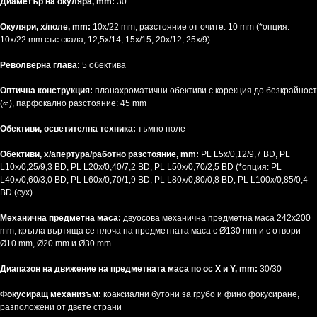
Диаметър на окуляра, mm:
30
Окуляри, x/поле, mm:
10х/22 mm, разстояние от очите: 10 mm (*опция:
10x/22 mm със скала, 12,5x/14; 15x/15; 20x/12; 25x/9)
Револверна глава:
5 обектива
Оптична конструкция:
планахроматични обективи с корекция до безкрайност
(∞), парфокално разстояние: 45 mm
Обективи, осветителна техника:
тъмно поле
Обективи, x/апертура/работно разстояние, mm:
PL L5x/0,12/9,7 BD, PL
L10x/0,25/9,3 BD, PL L20x/0,40/7,2 BD, PL L50x/0,70/2,5 BD (*опция: PL
L40x/0,60/3,0 BD, PL L60x/0,70/1,9 BD, PL L80x/0,80/0,8 BD, PL L100x/0,85/0,4
BD (сух)
Механична предметна маса:
двуосова механична предметна маса 242x200
mm, кръгла въртяща се плоча на предметната маса с Ø130 mm и с отвори
Ø10 mm, Ø20 mm и Ø30 mm
Диапазон на движение на предметната маса по ос X и Y, mm:
30/30
Фокусиращ механизъм:
коаксиални бутони за грубо и фино фокусиране,
разположени от двете страни