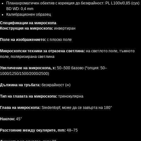
Планахроматичен обектив с корекция до безкрайност: PL L100х/0,85 (сух)
BD WD: 0,4 mm
Калибрационен образец
Спецификации на микроскопа
Конструкция на микроскопа:
инвертиран
Поле на изображението:
с плоско поле
Микроскопски техники за отразена светлина:
на светлото поле, тъмното
поле, поляризирана светлина
Увеличение на микроскопа, х:
50–500 базово (*опция: 50–
1000/1250/1500/2000/2500)
Дължина на тръбата:
безкрайност (∞)
Тип на главата на микроскопа:
тринокулярна
Глава на микроскопа:
Siedentopf, може да се завърта на 180°
Наклон:
45°
Разстояние между окулярите, mm:
48–75