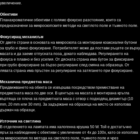
увеличение.
Обективи
Планахроматични обективи с голямо фокусно разстояние, които са
предназначени за микроскопските методи на светлото поле и тъмното поле.
Фокусиращ механизъм
От двете страни в основата на микроскопа са монтирани коаксиални бутони
за грубо и фино фокусиране. Потребителят може да постави ръцете си върху
масата и да заеме отпусната поза, докато наблюдава. Регулирането на
фокуса е плавно и без усилия. От дясната страна има бутон за фиксиране
при грубо фокусиране за бързо регулиране след смяна на образеца. От
лявата страна има пръстен за регулиране на затягането при фокусиране.
Механична предметна маса
Придвижването на обекта се извършва посредством преместване на
предметната маса по две оси. В центъра на масата е монтирана кръгла
въртяща се плоча за предметната маса с отвор с подходящ диаметър (10
mm, 20 mm или 30 mm). За задържане на образеца на място се използва
държач на образци.
Източник на светлина
В отделението на лампата има халогенна крушка 50 W. Той е достатъчно
ярък за наблюдение с обективи с увеличение от 4x до 100х, като се използва
за микроскопия по метода на светлото поле, тъмното поле и чрез