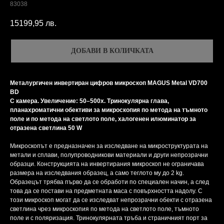
83038
15199,95
лв.
ДОБАВИ В КОЛИЧКАТА
Металургичен инвертиран цифров микроскоп MAGUS Metal VD700
BD
С камера. Увеличение: 50–500х. Тринокулярна глава,
планахроматични обективи за микроскопия по метода на тъмното
поле и по метода на светлото поле, халогенен илюминатор за
отразена светлина 50 W
Микроскопът е предназначен за изследване на микроструктурата на
метали и сплави, полупроводникови материали и други непрозрачни
образци. Конструкцията на инвертирания микроскоп не ограничава
размера на изследвания образец, а само теглото му до 2 kg.
Образецът трябва първо да се обработи по специален начин, а след
това да се постави на предметната маса с повърхността надолу. С
този микроскоп могат да се изследват непрозрачни обекти с отразена
светлина чрез микроскопия по метода на светлото поле, тъмното
поле и с поляризация. Тринокулярната тръба и страничният порт за