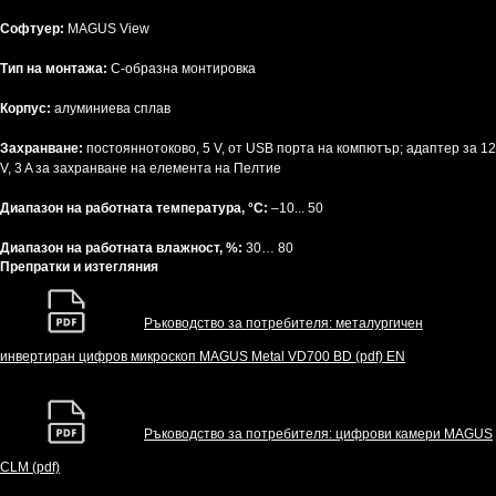
Софтуер:
MAGUS View
Тип на монтажа:
C-образна монтировка
Корпус:
алуминиева сплав
Захранване:
постояннотоково, 5 V, от USB порта на компютър; адаптер за 12
V, 3 A за захранване на елемента на Пелтие
Диапазон на работната температура, °C:
–10... 50
Диапазон на работната влажност, %:
30… 80
Препратки и изтегляния
Ръководство за потребителя: металургичен
инвертиран цифров микроскоп MAGUS Metal VD700 BD (pdf) EN
Ръководство за потребителя: цифрови камери MAGUS
CLM (pdf)