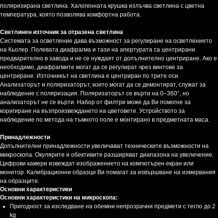
поляризирана светлина. Халогенната крушка излъчва светлина с цветна
температура, която позволява комфортна работа.
Светлинен източник за отразена светлина
Системата за осветление дава възможност за регулиране на осветлението
на Кьолер. Полевата диафрагма и тази на апертурата са центрирани
предварително в завода и не се нуждаят от допълнително центриране. Ако е
необходимо, диафрагмите могат да се регулират чрез винтове за
центриране. Източникът на светлина е центриран по трите оси.
Анализаторът и поляризаторът, които могат да се демонтират, служат за
наблюдение с поляризация. Поляризаторът се върти на 0–360°, но
анализаторът не се върти. Набор от филтри може да Ви помогне за
коригиране на възпроизвеждането на цветовете. Устройството за
наблюдение по метода на тъмното поле е монтирано в предметната маса.
Принадлежности
Допълнителни принадлежности увеличават техническите възможности на
микроскопа. Окулярите и обективите разширяват диапазона на увеличение.
Цифрови камери извеждат изображението на компютърен екран или
монитор. Калибрационни образци Ви помагат за извършване на измервания
на образците.
Основни характеристики
Основни характеристики на микроскопа:
Пригодност за изследване на обемни непрозрачни предмети с тегло до 2
kg