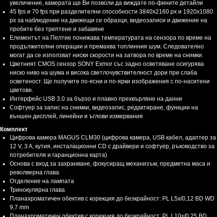
увеличение, камерата ще Ви позволи да виждате по-фините детайли
45 fps и 70 fps при разделителни способности 3840x2160 px и 1920x1080
px за наблюдение на движещи се образци, видеозаписи и движение на
пробите без трептене и забавяне
Елементът на Пелтие понижава температурата на сензора по време на
продължителни операции и премахва топлинния шум. Следователно
могат да се използват ниски скорости на затвора по време на снимки.
Цветният CMOS сензор SONY Exmor със задно осветяване осигурява
ниско ниво на шума и висока светлочувствителност дори при слаба
осветеност. Ще получите по-ясни и по-ярки изображения с по-наситени
цветове.
Интерфейс USB 3.0 за бързо и плавно прехвърляне на данни
Софтуер за запис на снимки, видеозапис, редактиране, функции на
външен дисплей, линейни и ъглови измервания
Комплект
Цифрова камера MAGUS CLM30 (цифрова камера, USB кабел, адаптер за
12 V, 3 A, кутия, инсталационни CD с драйвери и софтуер, ръководство за
потребителя и гаранционна карта)
Основа с вход за захранване, фокусиращ механизъм, предметна маса и
револверна глава
Отделение на лампата
Тринокулярна глава
Планахроматичен обектив с корекция до безкрайност: PL L5x/0,12 BD WD
9,7 mm
Планахроматичен обектив с корекция до безкрайност: PL L10x/0,25 BD