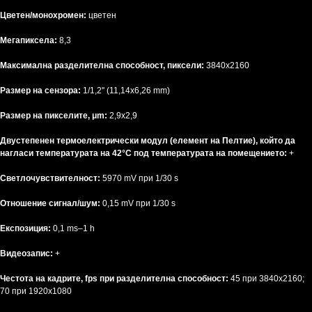
Цветен/монохромен:
цветен
Мегапиксела:
8,3
Максимална разделителна способност, пиксели:
3840x2160
Размер на сензора:
1/1,2'' (11,14x6,26 mm)
Размер на пикселите, μm:
2,9x2,9
Двустепенен термоелектрически модул (елемент на Пелтие), който да
нагласи температурата на 42°C под температурата на помещението:
+
Светлочувствителност:
5970 mV при 1/30 s
Отношение сигнал/шум:
0,15 mV при 1/30 s
Експозиция:
0,1 ms–1 h
Видеозапис:
+
Честота на кадрите, fps при разделителна способност:
45 при 3840x2160;
70 при 1920x1080