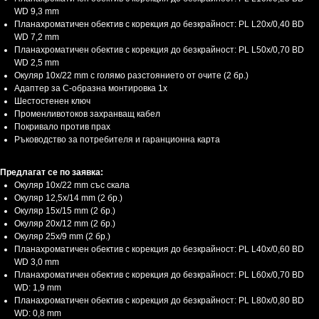
WD 9,3 mm
Планахроматичен обектив с корекция до безкрайност: PL L20x/0,40 BD
WD 7,2 mm
Планахроматичен обектив с корекция до безкрайност: PL L50х/0,70 BD
WD 2,5 mm
Окуляр 10x/22 mm с голямо разстоянието от очите (2 бр.)
Адаптер за C-образна монтировка 1x
Шестостенен ключ
Променливотоков захранващ кабел
Покривало против прах
Ръководство за потребителя и гаранционна карта
Предлагат се по заявка:
Окуляр 10x/22 mm със скала
Окуляр 12,5x/14 mm (2 бр.)
Окуляр 15x/15 mm (2 бр.)
Окуляр 20x/12 mm (2 бр.)
Окуляр 25x/9 mm (2 бр.)
Планахроматичен обектив с корекция до безкрайност: PL L40x/0,60 BD
WD 3,0 mm
Планахроматичен обектив с корекция до безкрайност: PL L60x/0,70 BD
WD: 1,9 mm
Планахроматичен обектив с корекция до безкрайност: PL L80x/0,80 BD
WD: 0,8 mm