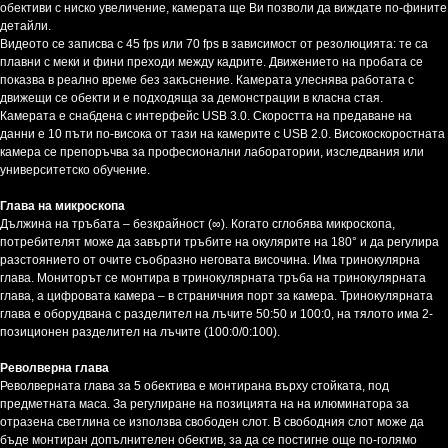
обективи с ниско увеличение, камерата ще Ви позволи да виждате по-фините
детайли.
Видеото се записва с 45 fps или 70 fps в зависимост от резолюцията: те са
плавни с меки и фини преходи между кадрите. Движението на пробата се
показва в реално време без закъснение. Камерата улеснява работата с
движещи се обекти и е подходяща за демонстрации в класна стая.
Камерата е снабдена с интерфейс USB 3.0. Скоростта на предаване на
данни е 10 пъти по-висока от тази на камерите с USB 2.0. Високоскоростната
камера се препоръчва за професионални лаборатории, изследвания или
университетско обучение.
Глава на микроскопа
Дължина на тръбата – безкрайност (∞). Когато сглобява микроскопа,
потребителят може да завърти тръбите на окулярите на 180° и да регулира
разстоянието от очите съобразно неговата височина. Има тринокулярна
глава. Мониторът се монтира в тринокулярната тръба на тринокулярната
глава, а цифровата камера – в страничния порт за камера. Тринокулярната
глава е оборудвана с разделител на лъчите 50:50 и 100:0, на тялото има 2-
позиционен разделител на лъчите (100:0/0:100).
Револверна глава
Револверната глава за 5 обектива е монтирана върху стойката, под
предметната маса. За регулиране на позицията на на илюминатора за
отразена светлина се използва свободен слот. В свободния слот може да
бъде монтиран допълнителен обектив, за да се постигне още по-голямо