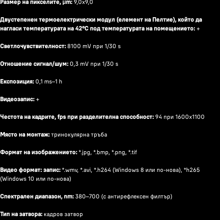
Размер на пикселите, μm:
9,0x9,0
Двустепенен термоелектрически модул (елемент на Пелтие), който да
нагласи температурата на 42°C под температурата на помещението:
+
Светлочувствителност:
8100 mV при 1/30 s
Отношение сигнал/шум:
0,3 mV при 1/30 s
Експозиция:
0,1 ms–1 h
Видеозапис:
+
Честота на кадрите, fps при разделителна способност:
94 при 1600x1100
Място на монтаж:
тринокулярна тръба
Формат на изображението:
*.jpg, *.bmp, *.png, *.tif
Видео формат: запис:
*.wmv, *.avi, *.h264 (Windows 8 или по-нова), *h265
(Windows 10 или по-нова)
Спектрален диапазон, nm:
380–700 (с антирефлексен филтър)
Тип на затвора:
кадров затвор