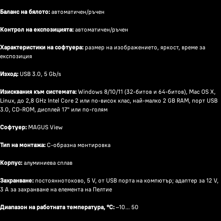
Баланс на бялото:
автоматичен/ръчен
Контрол на експозицията:
автоматичен/ръчен
Характеристики на софтуера:
размер на изображението, яркост, време за
експозиция
Изход:
USB 3.0, 5 Gb/s
Изисквания към системата:
Windows 8/10/11 (32-битов и 64-битов), Mac OS X,
Linux, до 2,8 GHz Intel Core 2 или по-висок клас, най-малко 2 GB RAM, порт USB
3.0, CD-ROM, дисплей 17" или по-голям
Софтуер:
MAGUS View
Тип на монтажа:
C-образна монтировка
Корпус:
алуминиева сплав
Захранване:
постояннотоково, 5 V, от USB порта на компютър; адаптер за 12 V,
3 A за захранване на елемента на Пелтие
Диапазон на работната температура, °C:
–10... 50