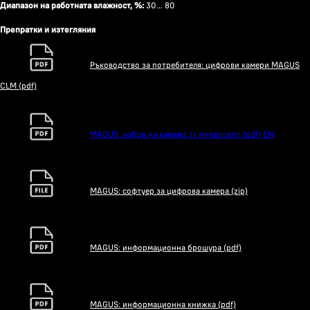
Диапазон на работната влажност, %:
30… 80
Препратки и изтегляния
Ръководство за потребителя: цифрови камери MAGUS
CLM (pdf)
MAGUS: избор на камера за микроскоп (pdf) EN
MAGUS: софтуер за цифрова камера (zip)
MAGUS: информационна брошура (pdf)
MAGUS: информационна книжка (pdf)