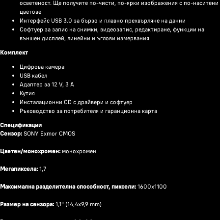
осветеност. Ще получите по-чисти, по-ярки изображения с по-наситени
цветове
Интерфейс USB 3.0 за бързо и плавно прехвърляне на данни
Софтуер за запис на снимки, видеозапис, редактиране, функции на
външен дисплей, линейни и ъглови измервания
Комплект
Цифрова камера
USB кабел
Адаптер за 12 V, 3 A
Кутия
Инсталационни CD с драйвери и софтуер
Ръководство за потребителя и гаранционна карта
Спецификации
Сензор:
SONY Exmor CMOS
Цветен/монохромен:
монохромен
Мегапиксела:
1,7
Максимална разделителна способност, пиксели:
1600x1100
Размер на сензора:
1,1" (14,4x9,9 mm)