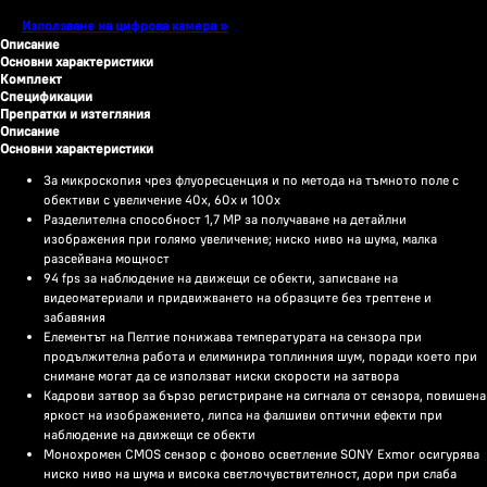
Използване на цифрова камера »
Описание
Основни характеристики
Комплект
Спецификации
Препратки и изтегляния
Описание
Основни характеристики
За микроскопия чрез флуоресценция и по метода на тъмното поле с
обективи с увеличение 40x, 60x и 100x
Разделителна способност 1,7 MP за получаване на детайлни
изображения при голямо увеличение; ниско ниво на шума, малка
разсейвана мощност
94 fps за наблюдение на движещи се обекти, записване на
видеоматериали и придвижването на образците без трептене и
забавяния
Елементът на Пелтие понижава температурата на сензора при
продължителна работа и елиминира топлинния шум, поради което при
снимане могат да се използват ниски скорости на затвора
Кадрови затвор за бързо регистриране на сигнала от сензора, повишена
яркост на изображението, липса на фалшиви оптични ефекти при
наблюдение на движещи се обекти
Монохромен CMOS сензор с фоново осветление SONY Exmor осигурява
ниско ниво на шума и висока светлочувствителност, дори при слаба