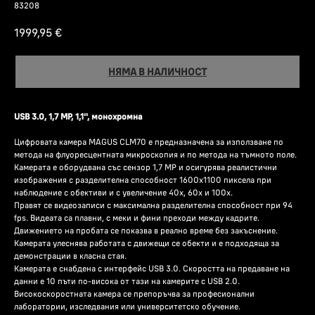
83208
1999,95
€
НЯМА В НАЛИЧНОСТ
USB 3.0, 1,7 MP, 1,1'', монохромна
Цифровата камера MAGUS CLM70 е предназначена за използване по
метода на флуоресцентната микроскопия и по метода на тъмното поле.
Камерата е оборудвана със сензор 1,7 MP и осигурява реалистични
изображения с разделителна способност 1600x1100 пиксела при
наблюдение с обективи и с увеличение 40х, 60х и 100x.
Правят се видеозаписи с максимална разделителна способност при 94
fps. Видеата са плавни, с меки и фини преходи между кадрите.
Движението на пробата се показва в реално време без закъснение.
Камерата улеснява работата с движещи се обекти и е подходяща за
демонстрации в класна стая.
Камерата е снабдена с интерфейс USB 3.0. Скоростта на предаване на
данни е 10 пъти по-висока от тази на камерите с USB 2.0.
Високоскоростната камера се препоръчва за професионални
лаборатории, изследвания или университетско обучение.