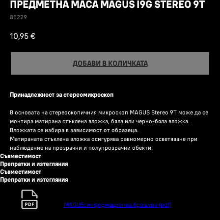
ПРЕДМЕТНА МАСА MAGUS I9G STEREO 9T
85229
10,95
€
ДОБАВИ В КОЛИЧКАТА
Принадлежност за стереомикроскоп
В основата на стереоскопичния микроскоп MAGUS Stereo 9T може да се
монтира матирана стъклена вложка, бяла или черно-бяла вложка.
Вложката се избира в зависимост от образеца.
Матираната стъклена вложка осигурява равномерно осветяване при
наблюдение на прозрачни и полупрозрачни обекти.
Съвместимост
Препратки и изтегляния
Съвместимост
Препратки и изтегляния
MAGUS: информационна брошура (pdf)