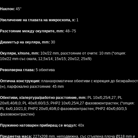
Наклон:
45°
Увеличение на главата на микроскопа, x:
1
Разстояние между окулярите, mm:
48–75
Диаметър на окуляра, mm:
30
Окуляри, x/поле, mm:
10х/22 mm, разстояние от очите: 10 mm (*опция:
10x/22 mm със скала, 12,5x/14; 15x/15; 20x/12; 25x/9)
Револверна глава:
5 обектива
Оптична конструкция:
планахроматични обективи с корекция до безкрайност
(∞), парфокално разстояние: 45 mm
Обективи, x/апертура/работно разстояние, mm:
PL 10x/0,25/4,27; PL
20х/0,40/8,0; PL 40x/0,60/3,5; PHP2 10x/0,25/4,27 фазовоконтрастен; (*опция:
PL 4x/0,10/21,0; PHP2 20х/0,40/8,0 фазовоконтрастен; PHP2 40x/0,60/3,5
фазовоконтрастен)
Пружинно натоварен прибиращ се модул:
40х
Предметна маса:
227x208 mm, неподвижна, със стъклена плоча Ø118
mm и