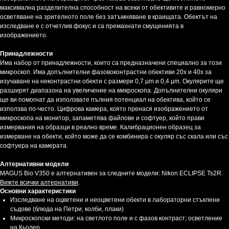
максимална разделителна способност на всеки от обективите и равномерно
осветяване на зрителното поле без затъмняване в краищата. Обектът на
изследване е с отчетлив фокус и са премахнати смущенията в
изображението.
Принадлежности
Има набор от принадлежности, които са предназначени специално за този
микроскоп. Има допълнителни фазовоконтрастни обективи 20x и 40x за
изучаване на неконтрастни обекти с размери 0,7 µm и 0,4 µm. Окулярите ще
разширят диапазона на увеличение на микроскопа. Допълнителни окуляри
ще ви помогнат да използвате пълния потенциал на обектива, който се
използва по-често. Цифрова камера, която пренася изображението от
микроскопа на монитор, запаметява файлове и софтуер, който прави
измервания на образци в реално време. Калибрационен образец за
измерване на обекти, който може да се комбинира с окуляр със скала или със
софтуера на камерата.
Алтернативни модели
MAGUS Bio V350 е алтернативен за следните модели: Nikon ECLIPSE Ts2R.
Вижте всички алтернативи
.
Основни характеристики
Изследване на оцветени и неоцветени обекти в лабораторни стъклени
съдове (блюда на Петри, колби, плаки)
Микроскопски методи: на светлото поле и с фазов контраст; осветление
на Кьолер