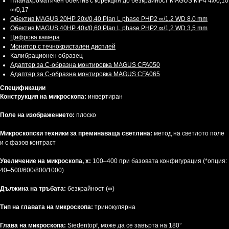
Планахроматичен обектив с корекция до безкрайност MAGUS MP4 4х/0,10
∞/0,17
Обектив MAGUS 20HP 20х/0,40 Plan L phase PHP2 ∞/1,2 WD 8,0 mm
Обектив MAGUS 40HP 40х/0,60 Plan L phase PHP2 ∞/1,2 WD 3,5 mm
Цифрова камера
Монитор с течнокристален дисплей
Калибрационен образец
Адаптер за C-образна монтировка MAGUS CFA050
Адаптер за C-образна монтировка MAGUS CFA065
Спецификации
Конструкция на микроскопа:
инвертиран
Поле на изображението:
плоско
Микроскопски техники за преминаваща светлина:
метод на светлото поле
и с фазов контраст
Увеличение на микроскопа, х:
100–400 при базовата конфигурация (*опция:
40–500/600/800/1000)
Дължина на тръбата:
безкрайност (∞)
Тип на главата на микроскопа:
тринокулярна
Глава на микроскопа:
Siedentopf, може да се завърта на 180°