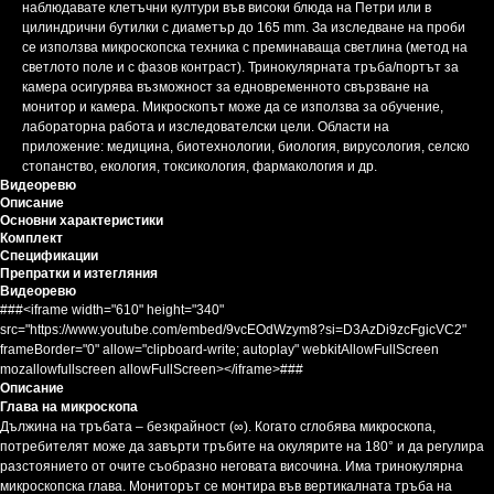
наблюдавате клетъчни култури във високи блюда на Петри или в
цилиндрични бутилки с диаметър до 165 mm. За изследване на проби
се използва микроскопска техника с преминаваща светлина (метод на
светлото поле и с фазов контраст). Тринокулярната тръба/портът за
камера осигурява възможност за едновременното свързване на
монитор и камера. Микроскопът може да се използва за обучение,
лабораторна работа и изследователски цели. Области на
приложение: медицина, биотехнологии, биология, вирусология, селско
стопанство, екология, токсикология, фармакология и др.
Видеоревю
Описание
Основни характеристики
Комплект
Спецификации
Препратки и изтегляния
Видеоревю
###<iframe width="610" height="340"
src="https://www.youtube.com/embed/9vcEOdWzym8?si=D3AzDi9zcFgicVC2"
frameBorder="0" allow="clipboard-write; autoplay" webkitAllowFullScreen
mozallowfullscreen allowFullScreen></iframe>###
Описание
Глава на микроскопа
Дължина на тръбата – безкрайност (∞). Когато сглобява микроскопа,
потребителят може да завърти тръбите на окулярите на 180° и да регулира
разстоянието от очите съобразно неговата височина. Има тринокулярна
микроскопска глава. Мониторът се монтира във вертикалната тръба на