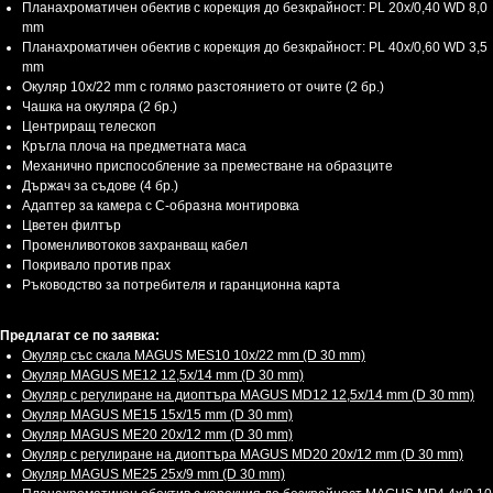
Планахроматичен обектив с корекция до безкрайност: PL 20x/0,40 WD 8,0
mm
Планахроматичен обектив с корекция до безкрайност: PL 40x/0,60 WD 3,5
mm
Окуляр 10x/22 mm с голямо разстоянието от очите (2 бр.)
Чашка на окуляра (2 бр.)
Центриращ телескоп
Кръгла плоча на предметната маса
Механично приспособление за преместване на образците
Държач за съдове (4 бр.)
Адаптер за камера с С-образна монтировка
Цветен филтър
Променливотоков захранващ кабел
Покривало против прах
Ръководство за потребителя и гаранционна карта
Предлагат се по заявка:
Окуляр със скала MAGUS MES10 10х/22 mm (D 30 mm)
Окуляр MAGUS ME12 12,5х/14 mm (D 30 mm)
Окуляр с регулиране на диоптъра MAGUS MD12 12,5х/14 mm (D 30 mm)
Окуляр MAGUS ME15 15x/15 mm (D 30 mm)
Окуляр MAGUS ME20 20х/12 mm (D 30 mm)
Окуляр с регулиране на диоптъра MAGUS MD20 20х/12 mm (D 30 mm)
Окуляр MAGUS ME25 25х/9 mm (D 30 mm)