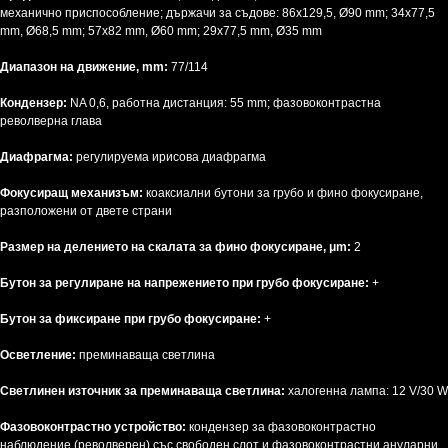
механично приспособление; държачи за съдове: 86x129,5, Ø90 mm; 34x77,5
mm, Ø68,5 mm; 57x82 mm, Ø60 mm; 29x77,5 mm, Ø35 mm
Диапазон на движение, mm:
77/114
Кондензер:
NA 0,6, работна дистанция: 55 mm; фазовоконтрастна
револверна глава
Диафрагма:
регулируема ирисова диафрагма
Фокусиращ механизъм:
коаксиални бутони за грубо и фино фокусиране,
разположени от двете страни
Размер на делението на скалата за фино фокусиране, μm:
2
Бутон за регулиране на напрежението при грубо фокусиране:
+
Бутон за фиксиране при грубо фокусиране:
+
Осветление:
преминаваща светлина
Светлинен източник за преминаваща светлина:
халогенна лампа: 12 V/30 W
Фазовоконтрастно устройство:
кондензер за фазовоконтрастно
наблюдение (револверен) със свободен слот и фазовоконтрастни ануларни