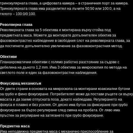
тринокулярната глава, а цифровата камера – в страничния порт за камера.
Тринокулярната глава има разделител на лъчите 50:50 или 100:0, а на
тялото – 100:0/0:100.
Револверна глава
Револверната глава за 5 обектива е монтирана върху стойка под
предметната маса. Можете да монтирате допълнителен обектив за
фазовоконтрастно наблюдение в свободния слот на револверната глава, за
да постигнете допълнително увеличение за фазовоконтрастния метод.
Обективи
Планахроматични обективи с голямо работно разстояние за съдове с
дебелина на дъното 1,2 mm. Има 3 обектива за микроскопия по метода на
светлото поле и един за фазовоконтрастни наблюдения.
Фокусиращ механизъм
От двете страни в основата на микроскопа са монтирани коаксиални бутони
за грубо и фино фокусиране. Потребителят може да постави ръцете си върху
масата и да заеме отпусната поза, докато наблюдава. Регулирането на
фокуса е плавно и без усилия. От дясно има бутон за фиксиране при грубо
фокусиране за бързо регулиране след смяна на пробата. От ляво има
пръстен за регулиране на затягането при грубо фокусиране.
Предметна маса
Има неподвижна предметна маса с механично приспособление за