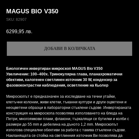
MAGUS BIO V350
SKU:
82907
6299,95
лв.
ДОБАВИ В КОЛИЧКАТА
Биологичен инвертиран микроскоп MAGUS Bio V350
Увеличение: 100–400x. Тринокулярна глава, планахроматични
обективи, халогенен светлинен източник 30 W, кондензер за
фазовоконтрастни наблюдения, осветление на Кьолер
Микроскопът е предназначен за изследване на течни утайки,
клетъчни колонии, живи клетки, тъканни култури и други оцветени и
неоцветени образци в лабораторни стъклени съдове. Инвертираната
конструкция на микроскопа позволява използването на блюда на
Петри, многоямкови плаки, флакони, търкалящи се бутилки и колби с
размери до 55 mm и дебелина на дъното 1,2 mm. Микроскопът
използва специални обективи за работа с такива стъклени съдове.
Накланящата се стойка на светлинния източник Ви позволява да