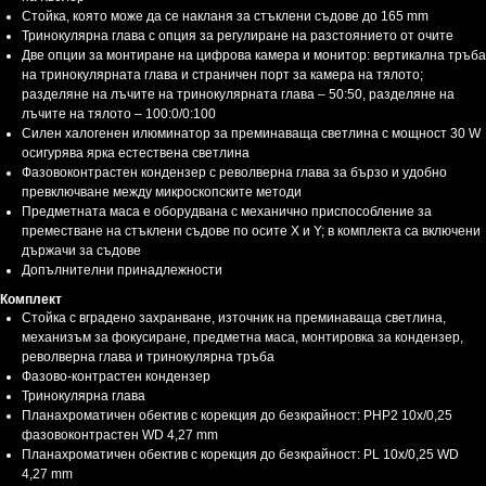
Стойка, която може да се накланя за стъклени съдове до 165 mm
Тринокулярна глава с опция за регулиране на разстоянието от очите
Две опции за монтиране на цифрова камера и монитор: вертикална тръба
на тринокулярната глава и страничен порт за камера на тялото;
разделяне на лъчите на тринокулярната глава – 50:50, разделяне на
лъчите на тялото – 100:0/0:100
Силен халогенен илюминатор за преминаваща светлина с мощност 30 W
осигурява ярка естествена светлина
Фазовоконтрастен кондензер с револверна глава за бързо и удобно
превключване между микроскопските методи
Предметната маса е оборудвана с механично приспособление за
преместване на стъклени съдове по осите X и Y; в комплекта са включени
държачи за съдове
Допълнителни принадлежности
Комплект
Стойка с вградено захранване, източник на преминаваща светлина,
механизъм за фокусиране, предметна маса, монтировка за кондензер,
револверна глава и тринокулярна тръба
Фазово-контрастен кондензер
Тринокулярна глава
Планахроматичен обектив с корекция до безкрайност: PHP2 10x/0,25
фазовоконтрастен WD 4,27 mm
Планахроматичен обектив с корекция до безкрайност: PL 10x/0,25 WD
4,27 mm