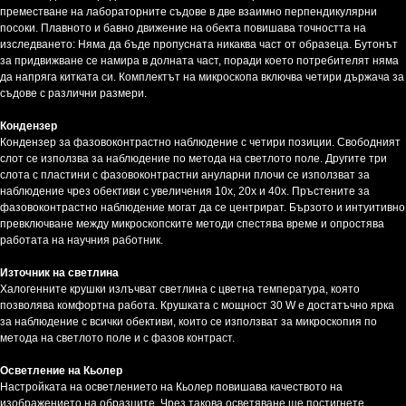
преместване на лабораторните съдове в две взаимно перпендикулярни
посоки. Плавното и бавно движение на обекта повишава точността на
изследването: Няма да бъде пропусната никаква част от образеца. Бутонът
за придвижване се намира в долната част, поради което потребителят няма
да напряга китката си. Комплектът на микроскопа включва четири държача за
съдове с различни размери.
Кондензер
Кондензер за фазовоконтрастно наблюдение с четири позиции. Свободният
слот се използва за наблюдение по метода на светлото поле. Другите три
слота с пластини с фазовоконтрастни ануларни плочи се използват за
наблюдение чрез обективи с увеличения 10x, 20x и 40x. Пръстените за
фазовоконтрастно наблюдение могат да се центрират. Бързото и интуитивно
превключване между микроскопските методи спестява време и опростява
работата на научния работник.
Източник на светлина
Халогенните крушки излъчват светлина с цветна температура, която
позволява комфортна работа. Крушката с мощност 30 W е достатъчно ярка
за наблюдение с всички обективи, които се използват за микроскопия по
метода на светлото поле и с фазов контраст.
Осветление на Кьолер
Настройката на осветлението на Кьолер повишава качеството на
изображението на образците. Чрез такова осветяване ще постигнете