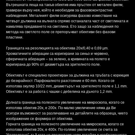
Вътрешната леща на такъв обектив има пръстен от метален филм,
гравиран върху нея, който е необходим за фазовоконтрастни
наблюдения. Металният филм осигурява фазово изместване на
четвърт дължина на вълната спрямо останалата част от светлината и
намалява предаването на светлина. Ето защо за наблюдения по
метода на светлото поле се препоръчват обективи без фазови
пластини.
Границата на резолюцията на обектива 20х/0,40 е 0,69 µm.
Хроматичните аберации са коригирани за синьо и червено,
сферичната аберация – за зелено, а кривината на полето е
коригирана до 90% от диаметъра на зрителното поле.
Обективът е специално проектиран за дължина на тръбата с корекция
до безкрайност. Парфокалното разстояние е 60 mm. Когато се
използва окуляр 10/22 mm, диаметърът на зрителното поле е 1,1 mm.
Обективът е за работа с чашки с дебелина на дъното 1,2 mm.
Долната граница на полезното увеличение на микроскопа, когато се
използва обектив 20x, е 200x. По-малко увеличение няма да Ви
осигури възможност за различаване на детайлите на образеца, чието
изображение се формира от обектива.
Горната граница на полезното увеличение на микроскопа, когато се
използва обектив 20x, е 400x. По-голямо увеличение се счита за