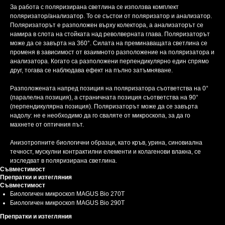
За работа с поляризирана светлина се използва комплект
поляризатор/анализатор. То се състои от поляризатор и анализатор.
Поляризаторът е разположен върху колектора, а анализаторът се
намира в слота на стойката над револверната глава. Поляризаторът
може да се завърта на 360°. Силата на преминаващата светлина се
променя в зависимост от взаимното разположение на поляризатора и
анализатора. Когато са разположени перпендикулярно един спрямо
друг, тогава се наблюдава ефект на пълно затъмняване.
Разположената напред позиция на поляризатора съответства на 0°
(паралелна позиция), а страничната позиция съответства на 90°
(перпендикулярна позиция). Поляризаторът може да се завърта
надолу: не е необходимо да го сваляте от микроскопа, за да го
махнете от оптичния път.
Анизотропните биологични образци, като кръв, урина, синовиална
течност, мускулни контрактилни елементи и колагенови влакна, се
изследват в поляризирана светлина.
Съвместимост
Препратки и изтегляния
Съвместимост
Биологичен микроскоп MAGUS Bio 270T
Биологичен микроскоп MAGUS Bio 290T
Препратки и изтегляния