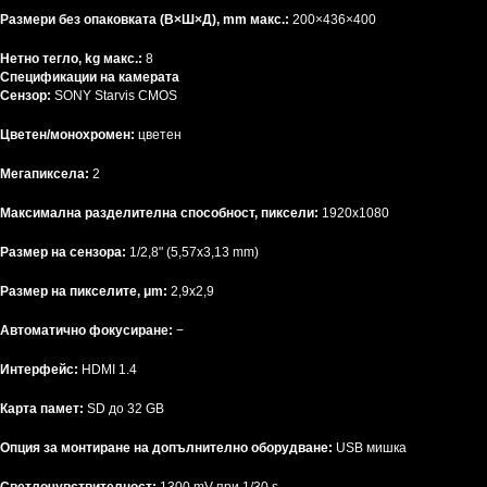
Размери без опаковката (В×Ш×Д), mm макс.:
200×436×400
Нетно тегло, kg макс.:
8
Спецификации на камерата
Сензор:
SONY Starvis CMOS
Цветен/монохромен:
цветен
Мегапиксела:
2
Максимална разделителна способност, пиксели:
1920х1080
Размер на сензора:
1/2,8" (5,57x3,13 mm)
Размер на пикселите, μm:
2,9x2,9
Автоматично фокусиране:
−
Интерфейс:
HDMI 1.4
Карта памет:
SD до 32 GB
Опция за монтиране на допълнително оборудване:
USB мишка
Светлочувствителност:
1300 mV при 1/30 s