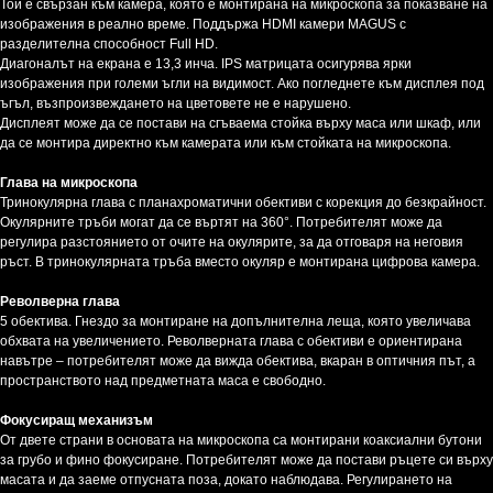
Той е свързан към камера, която е монтирана на микроскопа за показване на
изображения в реално време. Поддържа HDMI камери MAGUS с
разделителна способност Full HD.
Диагоналът на екрана е 13,3 инча. IPS матрицата осигурява ярки
изображения при големи ъгли на видимост. Ако погледнете към дисплея под
ъгъл, възпроизвеждането на цветовете не е нарушено.
Дисплеят може да се постави на сгъваема стойка върху маса или шкаф, или
да се монтира директно към камерата или към стойката на микроскопа.
Глава на микроскопа
Тринокулярна глава с планахроматични обективи с корекция до безкрайност.
Окулярните тръби могат да се въртят на 360°. Потребителят може да
регулира разстоянието от очите на окулярите, за да отговаря на неговия
ръст. В тринокулярната тръба вместо окуляр е монтирана цифрова камера.
Револверна глава
5 обектива. Гнездо за монтиране на допълнителна леща, която увеличава
обхвата на увеличението. Револверната глава с обективи е ориентирана
навътре – потребителят може да вижда обектива, вкаран в оптичния път, а
пространството над предметната маса е свободно.
Фокусиращ механизъм
От двете страни в основата на микроскопа са монтирани коаксиални бутони
за грубо и фино фокусиране. Потребителят може да постави ръцете си върху
масата и да заеме отпусната поза, докато наблюдава. Регулирането на