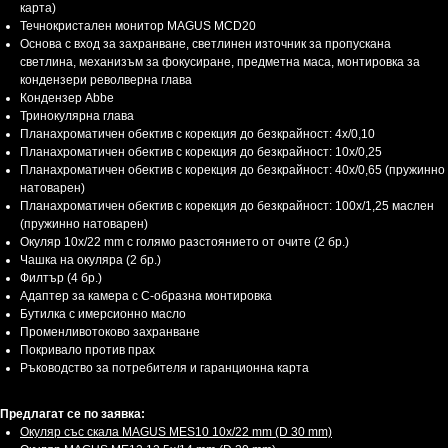
карта)
Течнокристален монитор MAGUS MCD20
Основа с вход за захранване, светлинен източник за пропускана
светлина, механизъм за фокусиране, предметна маса, монтировка за
кондензери револверна глава
Кондензер Abbe
Тринокулярна глава
Планахроматичен обектив с корекция до безкрайност: 4x/0,10
Планахроматичен обектив с корекция до безкрайност: 10x/0,25
Планахроматичен обектив с корекция до безкрайност: 40x/0,65 (пружинно
натоварен)
Планахроматичен обектив с корекция до безкрайност: 100x/1,25 маслен
(пружинно натоварен)
Окуляр 10x/22 mm с голямо разстоянието от очите (2 бр.)
Чашка на окуляра (2 бр.)
Филтър (4 бр.)
Адаптер за камера с С-образна монтировка
Бутилка с имерсионно масло
Променливотоково захранване
Покривало против прах
Ръководство за потребителя и гаранционна карта
Предлагат се по заявка:
Окуляр със скала MAGUS MES10 10х/22 mm (D 30 mm)