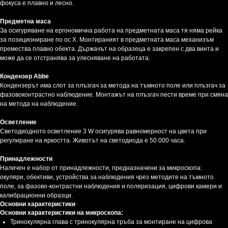
фокуса е плавно и лесно.
Предметна маса
За осигуряване на ергономична работа на предметната маса тя няма рейка
за позициониране по ос Х. Монтираният в предметната маса механизъм
премества плавно обекта. Държачът на образеца е закрепен с два винта и
може да се отстранява за улесняване на работата.
Кондензер Abbe
Кондензерът има слот за плъзгач за метода на тъмното поле или плъзгач за
фазовоконтрастно наблюдение. Монтажът на плъзгач пести време при смяна
на метода на наблюдение.
Осветление
Светодиодното осветление 3 W осигурява равномерност на цвета при
регулиране на яркостта. Животът на светодиода е 50 000 часа.
Принадлежности
Наличен е набор от принадлежности, предназначени за микроскопа:
окуляри, обективи, устройства за наблюдения чрез методите на тъмното
поле, за фазово-контрастни наблюдения и поляризация, цифрови камери и
калибрационни образци.
Основни характеристики
Основни характеристики на микроскопа:
Тринокулярна глава с тринокулярна тръба за монтиране на цифрова