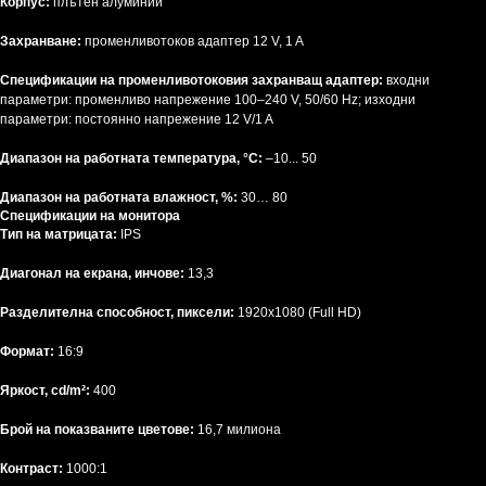
Корпус:
плътен алуминий
Захранване:
променливотоков адаптер 12 V, 1 A
Спецификации на променливотоковия захранващ адаптер:
входни
параметри: променливо напрежение 100–240 V, 50/60 Hz; изходни
параметри: постоянно напрежение 12 V/1 A
Диапазон на работната температура, °C:
–10... 50
Диапазон на работната влажност, %:
30… 80
Спецификации на монитора
Тип на матрицата:
IPS
Диагонал на екрана, инчове:
13,3
Разделителна способност, пиксели:
1920x1080 (Full HD)
Формат:
16:9
Яркост, cd/m²:
400
Брой на показваните цветове:
16,7 милиона
Контраст:
1000:1