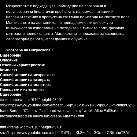
Микроскопът е подходящ за наблюдение на прозрачни и
полупрозрачни биологични проби, като например натривки и
напречни сечения в пропускана светлина по метода на светлото поле.
Монтирането на допълнителни принадлежности ще осигури
възможност за използване на методите на тъмното поле, фазовия
контраст и поляризацията. Микроскопът е подходящ за ежедневна
лабораторна работа, изследвания и обучение.
Употреба на микроскопа »
Видеоревю
Описание
Основни характеристики
Комплект
Спецификации на микроскопа
Спецификации на камерата
Спецификации на монитора
Препратки и изтегляния
Видеоревю
###<iframe width="610" height="340"
src="https://www.youtube.com/embed/GS4pSTLvucw?si=5Wpq0gOPScmtbkUZ"
frameBorder="0" allow="clipboard-write; autoplay" webkitAllowFullScreen
mozallowfullscreen allowFullScreen></iframe>###
###<iframe width="610" height="340"
src="https://www.youtube.com/embed/aIPLpmXkGko?si=GCe-q4CSjkbhoTBM"