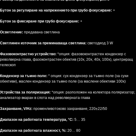
Бутон за регулиране на напрежението при грубо фокусиране:
+
Бутон за фиксиране при грубо фокусиране:
+
Осветление:
предавана светлина
Светлинен източник за преминаваща светлина:
светодиод 3 W
Фазовоконтрастно устройство:
*опция: фазовоконтрастен кондензер с
револверна глава, фазоконтрастен обектив (10x, 20x, 40x, 100x), центриращ
телескоп
Кондензер за тъмно поле:
* опция: сух кондензер за тъмно поле (за сухи
обективи), маслен кондензер за тъмно поле (за маслени обективи 100x)
Устройства за поляризация:
*опция: разположен на колектора поляризатор;
анализатор вкаран в слота над револверната глава
Захранване, V/Hz:
променливотоково захранване, 220±22/50
Диапазон на работната температура, °C:
5… 35
Диапазон на работната влажност, %:
20… 80