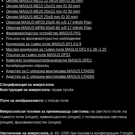
Окуляр MAGUS ME12 12,5х/14 mm (D 30 mm)
Окуляр MAGUS ME15 15x/15 mm (D 30 mm)
Окуляр MAGUS ME20 20х/12 mm (D 30 mm)
Окуляр MAGUS ME25 25х/9 mm (D 30 mm)
Обектив MAGUS MP20 20х/0,40 ∞/0,17 Infinity Plan
Обектив MAGUS MP60 60х/0,80 ∞/0,17 Infinity Plan
Фазовоконтрастно устройство MAGUS PH1
Плъзгач за фазовоконтрастно наблюдение
Кондензер за тъмно поле MAGUS DF1 A 0,9
Маслен кондензер за тъмно поле MAGUS DF2 A 1,36–1,25
Плъзгач за тъмно поле MAGUS DFS1
Комплект поляризатор/анализатор MAGUS SPD1
Калибрационен образец
Адаптер за C-образна монтировка MAGUS CFA050
Адаптер за C-образна монтировка MAGUS CFA065
Спецификации на микроскопа
Конструкция на микроскопа:
права тръба
Поле на изображението:
с плоско поле
Микроскопски техники за преминаваща светлина:
на светлото поле; на
тъмното поле (опция); луминесцентен (опция); с поляризирана светлина
(опция); фазовоконтрастен (опция)
Увеличение на микроскопа, х:
40–1000 при базовата конфигурация (*опция: