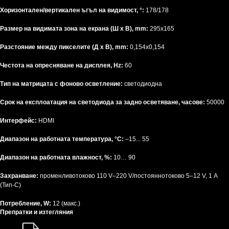
Хоризонтален/вертикален ъгъл на видимост, °:
178/178
Размер на видимата зона на екрана (Ш x В), mm:
295x165
Разстояние между пикселите (Д x В), mm:
0,154x0,154
Честота на опресняване на дисплея, Hz:
60
Тип на матрицата с фоново осветление:
светодиодна
Срок на експлоатация на светодиода за задно осветяване, часове:
50000
Интерфейс:
HDMI
Диапазон на работната температура, °C:
–15... 55
Диапазон на работната влажност, %:
10… 90
Захранване:
променливотоково 110 V–220 V/постояннотоково 5–12 V, 1 A
(Тип-C)
Потребление, W:
12 (макс.)
Препратки и изтегляния