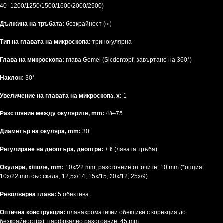
40–1200/1250/1500/1600/2000/2500)
Дължина на тръбата:
безкрайност (∞)
Тип на главата на микроскопа:
тринокулярна
Глава на микроскопа:
глава Gemel (Siedentopf, завъртане на 360°)
Наклон:
30°
Увеличение на главата на микроскопа, x:
1
Разстояние между окулярите, mm:
48–75
Диаметър на окуляра, mm:
30
Регулиране на диоптъра, диоптри:
± 6 (лявата тръба)
Окуляри, x/поле, mm:
10х/22 mm, разстояние от очите: 10 mm (*опция:
10x/22 mm със скала, 12,5x/14; 15x/15; 20x/12; 25x/9)
Револверна глава:
5 обектива
Оптична конструкция:
планахроматични обективи с корекция до
безкрайност(∞), парфокално разстояние: 45 mm