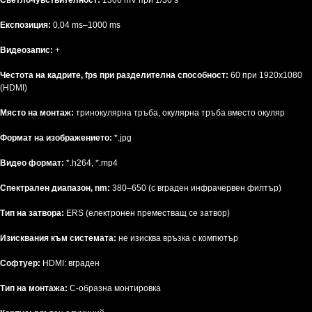
Експозиция:
0,04 ms–1000 ms
Видеозапис:
+
Честота на кадрите, fps при разделителна способност:
60 при 1920x1080
(HDMI)
Място на монтаж:
тринокулярна тръба, окулярна тръба вместо окуляр
Формат на изображението:
*.jpg
Видео формат:
*.h264, *.mp4
Спектрален диапазон, nm:
380–650 (с вграден инфрачервен филтър)
Тип на затвора:
ERS (електронен преместващ се затвор)
Изисквания към системата:
не изисква връзка с компютър
Софтуер:
HDMI: вграден
Тип на монтажа:
C-образна монтировка