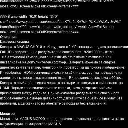
frameBorder="0" allow="clipboard-write; autoplay" webkitAllowFullScreen
mozallowfullscreen allowFullScreen></iframe>###
###<iframe width="610" height="340"
src="https://www.youtube.com/embed/LbaKTkq0aXA?si=jPUXaIzWsCvUvWIs"
frameBorder="0" allow="clipboard-write; autoplay" webkitAllowFullScreen
mozallowfullscreen allowFullScreen></iframe>###
Описание
Цифрова камера
Камерата MAGUS CHD10 е оборудвана с 2 MP сензор и създава реалистични
Full HD изображения с разделителна способност 1920x1080 пиксела.
Тя е автономна камера, която не изисква свързване с компютър или
инсталиране на допълнителен софтуер. Камерата може да се свърже
директно към телевизор, монитор или проектор, за да покаже изображение.
Интерфейсът HDMI осигурява висока и стабилна скорост на предаване на
данните от камерата към външния екран. Видеозапис се заснема с 60 fps.
Камерата комбинира висока честота на кадрите в секунда и широколентов
HDMI. Поради това видеозаписите са ярки, няма „замръзвания“ или
прекъсвания между кадрите. При максимална разделителна способност
изображението е с добра детайлност, движещите се обекти се виждат без
проблеми, а движението на обектите се показва без закъснения.
Монитор
Мониторът MAGUS MCD20 е предназначен за използване на системата за
визуализация на микроскопа MAGUS.