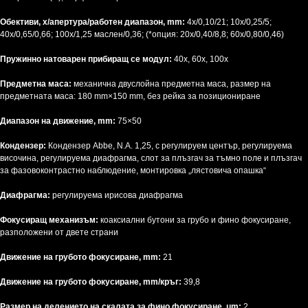
Обективи, x/апертура/работен диапазон, mm:
4x/0,10/21; 10x/0,25/5;
40x/0,65/0,66; 100x/1,25 маслен/0,36; (*опция: 20x/0,40/8,8; 60x/0,80/0,46)
Пружинно натоварен прибиращ се модул:
40x, 60x, 100x
Предметна маса:
механична двуслойна предметна маса, размер на
предметната маса: 180 mm×150 mm, без рейка за позициониране
Диапазон на движение, mm:
75×50
Кондензер:
Кондензер Abbe, N.A. 1,25, с регулируем център, регулируема
височина, регулируема диафрагма, слот за плъзгач за тъмно поле и плъзгач
за фазовоконтрастно наблюдение, монтировка „лястовича опашка“
Диафрагма:
регулируема ирисова диафрагма
Фокусиращ механизъм:
коаксиални бутони за грубо и фино фокусиране,
разположени от двете страни
Движение на грубото фокусиране, mm:
21
Движение на грубото фокусиране, mm/кръг:
39,8
Размер на делението на скалата за фино фокусиране, μm:
2