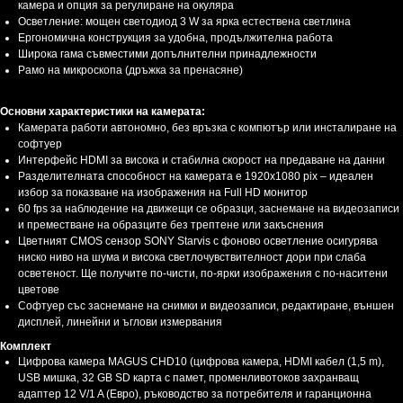
камера и опция за регулиране на окуляра
Осветление: мощен светодиод 3 W за ярка естествена светлина
Ергономична конструкция за удобна, продължителна работа
Широка гама съвместими допълнителни принадлежности
Рамо на микроскопа (дръжка за пренасяне)
Основни характеристики на камерата:
Камерата работи автономно, без връзка с компютър или инсталиране на
софтуер
Интерфейс HDMI за висока и стабилна скорост на предаване на данни
Разделителната способност на камерата е 1920x1080 pix – идеален
избор за показване на изображения на Full HD монитор
60 fps за наблюдение на движещи се образци, заснемане на видеозаписи
и преместване на образците без трептене или закъснения
Цветният CMOS сензор SONY Starvis с фоново осветление осигурява
ниско ниво на шума и висока светлочувствителност дори при слаба
осветеност. Ще получите по-чисти, по-ярки изображения с по-наситени
цветове
Софтуер със заснемане на снимки и видеозаписи, редактиране, външен
дисплей, линейни и ъглови измервания
Комплект
Цифрова камера MAGUS CHD10 (цифрова камера, HDMI кабел (1,5 m),
USB мишка, 32 GB SD карта с памет, променливотоков захранващ
адаптер 12 V/1 A (Евро), ръководство за потребителя и гаранционна