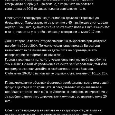
сферичната аберация – за зелено, а кривината на полето е
коригирана до 90% от диаметъра на зрителното поле.
Обективът е конструиран за дължина на тръбата с корекция до
безкрайност. Парфокалното разстояние е 45 mm. Когато е използван
окуляр 10x/20 mm, диаметърът на зрителното поле е 1 mm. Обективът
е конструиран за употреба с образци с покривни стъкла 0,17 mm.
Долният праг на полезното увеличение на микроскопа при употреба
на обектив 20x е 200x. По-малко увеличение няма да Ви осигури
възможност за различаване на детайлите на образеца, чието
изображение се формира от обектива.
Горната граница на полезното увеличение при употреба на обектив
20х е 400x. По-голямо увеличение се счита за "безполезно", тъй като
не предоставя нови детайли в изображението на образеца.
С обектива 20x/0,40 използвайте окуляри с увеличение от 10x до 20x.
Планахроматични обективи формират изображение, което има същия
фокус в центъра и по краищата, и следователно изкривяването е
пренебрежително. Тази сила се използва за цифрови изображения и
за комбинирането им с широкоъгълни окуляри със зрително поле 20
mm.
Обективът е подходящ за изучаване на структурните детайли на