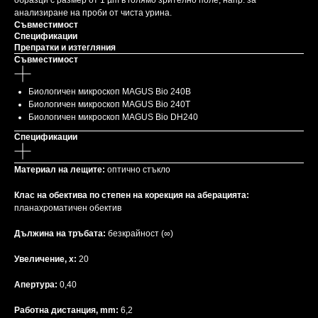
образци с размер от 1 µm в голямо зрително поле, напр. за
анализиране на проби от чиста урина.
Съвместимост
Спецификации
Препратки и изтегляния
Съвместимост
Биологичен микроскоп MAGUS Bio 240B
Биологичен микроскоп MAGUS Bio 240T
Биологичен микроскоп MAGUS Bio DH240
Спецификации
Материал на лещите:
оптично стъкло
Клас на обектива по степен на корекция на аберацията:
планахроматичен обектив
Дължина на тръбата:
безкрайност (∞)
Увеличение, x:
20
Апертура:
0,40
Работна дистанция, mm:
6,2