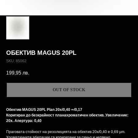
ОБЕКТИВ MAGUS 20PL
SKU:
85062
199,95
лв.
OUT OF STOCK
Обектив MAGUS 20PL Plan 20х/0,40 ∞/0,17
Коригиран до безкрайност планахроматичен обектив. Увеличение:
20x. Апертура: 0,40
Праговата стойност на резолюцията на обектив 20х/0,40 е 0,69 µm.
Хроматичните аберации са коригирани за синьо и червено,