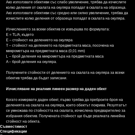
Ако използвате обективи със слабо увеличение, трябва да изчислите
колко деления от скалата на окуляра попадат в скалата на образеца.
Ако използвате обективи със средно или силно увеличение, трябва да
изчислите колко деления от образеца попадат в скалата на окуляра.
Изчислението за всеки обектив се извършва по формулата:
Е = ТL/A, където
E – стойност на делението на окуляра
Т – стойност на делението на предметната маса, посочена на
микрометъра на предметната маса (0,01 mm)
L – брой деления на микрометъра на предметната маса
A – брой деления на окуляра.
Получените стойности от делението на скалата на окуляра за всеки
обектив трябва да бъдат записани.
Изчисляване на реалния линеен размер на даден обект
Когато измервате даден обект, първо трябва да преброите броя на
деленията на скалата на окуляра, които обектът покрива. Резултатът
се умножава по стойността на скалата, изчислена предварително за
избрания обектив. Получената стойност ще бъде реалната линейна
стойност на обекта.
Съвместимост
Спецификации