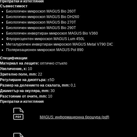
Препратки и изтегляния
Съвместимост
Биологичен микроскоп MAGUS Bio 260T
Биологичен микроскоп MAGUS Bio DH260
Биологичен микроскоп MAGUS Bio 270T
Биологичен микроскоп MAGUS Bio 290T
Биологичен инвертиран микроскоп MAGUS Bio V360
Флуоресцентен микроскоп MAGUS Lum 450L
Металургичен инвертиран микроскоп MAGUS Metal V790 DIC
Поляризационен микроскоп MAGUS Pol 890
Спецификации
Материал на лещите:
оптично стъкло
Увеличение, x:
10
Зрително поле, mm:
22
Регулиране на диоптъра:
±5D
Размер на делението на скалата, mm:
0,1
Диаметър на окуляра, mm:
30
Разстояние от очите, mm:
10
Препратки и изтегляния
MAGUS: информационна брошура (pdf)