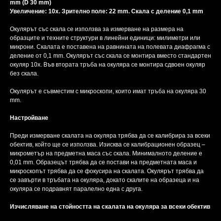
mm (D 30 mm)
Увеличение: 10x. Зрително поле: 22 mm. Скала с деление 0,1 mm
Окулярът със скала се използва за измерване на размера на
образците и техните структури в линейни единици: милиметри или
микрони. Скалата е поставена на равнината на полевата диафрагма с
деление от 0,1 mm. Окулярът със скала се монтира вместо стандартен
окуляр 10x. Във втората тръба на окуляра се монтира сдвоен окуляр
без скала.
Окулярът е съвместим с микроскопи, които имат тръба на окуляра 30
mm.
Настройване
Преди измерване скалата на окуляра трябва да се калибрира за всеки
обектив, който ще се използва. Изисква се калибрационен образец –
микрометър на предметна маса със скала. Минималното деление е
0,01 mm. Образецът трябва да се постави на предметната маса и
микроскопът трябва да се фокусира на скалата. Окулярът трябва да
се завърти в тръбата на окуляра, докато скалите на образеца и на
окуляра се подравнят паралелно една с друга.
Изчисляване на стойността на скалата на окуляра за всеки обектив