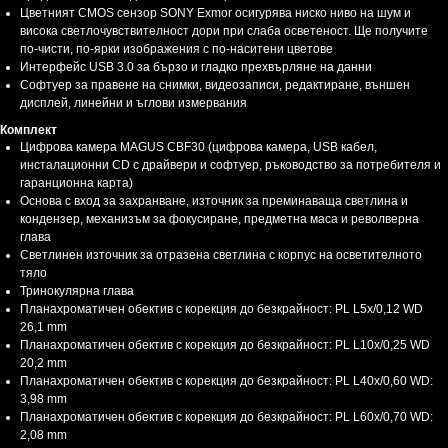
Цветният CMOS сензор SONY Exmor осигурява ниско ниво на шум и
висока светлочувствителност дори при слаба осветеност. Ще получите
по-чисти, по-ярки изображения с по-наситени цветове
Интерфейс USB 3.0 за бързо и гладко прехвърляне на данни
Софтуер за правене на снимки, видеозаписи, редактиране, външен
дисплей, линейни и ъглови измервания
Комплект
Цифрова камера MAGUS CBF30 (цифрова камера, USB кабел,
инсталационни CD с драйвери и софтуер, ръководство за потребителя и
гаранционна карта)
Основа с вход за захранване, източник за преминаваща светлина и
кондензер, механизъм за фокусиране, предметна маса и револверна
глава
Светлинен източник за отразена светлина с корпус на осветителното
тяло
Тринокулярна глава
Планахроматичен обектив с корекция до безкрайност: PL L5x/0,12 WD
26,1 mm
Планахроматичен обектив с корекция до безкрайност: PL L10х/0,25 WD
20,2 mm
Планахроматичен обектив с корекция до безкрайност: PL L40х/0,60 WD:
3,98 mm
Планахроматичен обектив с корекция до безкрайност: PL L60x/0,70 WD:
2,08 mm