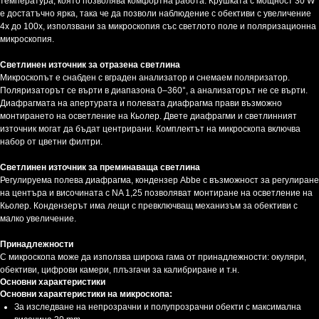
температура, която позволява комфортна работа. Крушката с мощност 30 W
е достатъчно ярка, така че да позволи наблюдение с обективи с увеличение
4x до 100x, използвани за микроскопия със светлото поле и поляризационна
микроскопия.
Светлинен източник за отразена светлина
Микроскопът е снабден с вграден анализатор и снемаем поляризатор.
Поляризаторът се върти в диапазона 0–360°, а анализаторът не се върти.
Диафрагмата на апертурата и полевата диафрагма прави възможно
монтирането на осветление на Кьолер. Двете диафрагми и светлинният
източник могат да бъдат центрирани. Комплектът на микроскопа включва
набор от цветни филтри.
Светлинен източник за преминаваща светлина
Регулируема полева диафрагма, кондензер Abbe с възможност за регулиране
на центъра и височината с NA 1,25 позволяват монтиране на осветление на
Кьолер. Кондензерът има лещи с превключващ механизъм за обективи с
малко увеличение.
Принадлежности
С микроскопа може да използва широка гама от принадлежности: окуляри,
обективи, цифрови камери, плъзгачи за калибриране и т.н.
Основни характеристики
Основни характеристики на микроскопа:
За изследване на непрозрачни и полупрозрачни обекти с максимална