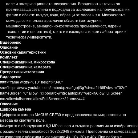
поле и поляризационната микроскопия. Вграденият източник за
преминаваща светлина е подходящ за изследване на полупрозрачни
филми и обекти: въздух, вода, образци от масла и т.н. Микроскопът
може да се използва в различни области (металургия,
машиностроене, авиационно-космическа промишленост, ядрени
технологии и енергетика), както и в изследователски лаборатории и
технически университети.
Видеоревю
Описание
Основни характеристики
Комплект
Спецификации на микроскопа
Спецификации на камерата
Препратки и изтегляния
Видеоревю
###<iframe width="610" height="340"
src="https://www.youtube.com/embed/pzea9gojt3g?si=oa2Ir68DdwzmT02n"
frameBorder="0" allow="clipboard-write; autoplay" webkitAllowFullScreen
mozallowfullscreen allowFullScreen></iframe>###
Описание
Цифрова камера
Цифровата камера MAGUS CBF30 е предназначена за микроскопия по
метода на светлото поле.
Камерата е оборудвана с 6,3 MP сензор и създава реалистични изображения
с разделителна способност 3072x2048 пиксела. Препоръчва се камерата да
се използва с обективи с увеличение 4x, 10x, 20х и 40x. При работа с