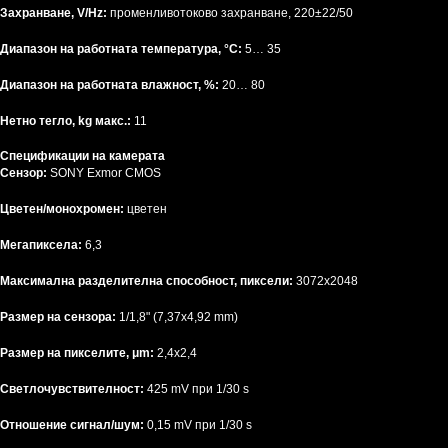
Захранване, V/Hz:
променливотоково захранване, 220±22/50
Диапазон на работната температура, °C:
5… 35
Диапазон на работната влажност, %:
20… 80
Нетно тегло, kg макс.:
11
Спецификации на камерата
Сензор:
SONY Exmor CMOS
Цветен/монохромен:
цветен
Мегапиксела:
6,3
Максимална разделителна способност, пиксели:
3072x2048
Размер на сензора:
1/1,8" (7,37x4,92 mm)
Размер на пикселите, μm:
2,4x2,4
Светлочувствителност:
425 mV при 1/30 s
Отношение сигнал/шум:
0,15 mV при 1/30 s