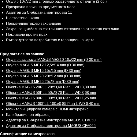
Окуляр 10x/22 mm с голямо разстоянието от очите (2 бр.)
Прозрачна плоча на предметната маса
Адаптер за C-образна монтировка 1x
Шестостенен ключ
Променливотоково захранване
Захранващ кабел на светлинния източник за отразена светлина
Покривало против прах
Ръководство за потребителя и гаранционна карта
Предлагат се по заявка:
Окуляр със скала MAGUS MES10 10х/22 mm (D 30 mm)
Окуляр MAGUS ME12 12,5х/14 mm (D 30 mm)
Окуляр MAGUS ME15 15x/15 mm (D 30 mm)
Окуляр MAGUS ME20 20х/12 mm (D 30 mm)
Окуляр MAGUS ME25 25х/9 mm (D 30 mm)
Обектив MAGUS 20PLL 20х/0,40 Plan L WD 8,80 mm
Обектив MAGUS 50PLL 50х/0,70 Plan L WD 3,68 mm
Обектив MAGUS 80PLL 80х/0,80 Plan L WD 1,25 mm
Обектив MAGUS 100PLL 100х/0,85 Plan L WD 0,40 mm
Монитор и цифрова камера с HDMI интерфейс
Калибрационен образец
Адаптер за C-образна монтировка MAGUS CFA050
Адаптер за C-образна монтировка MAGUS CFA065
Спецификации на микроскопа