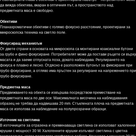
да вижда обектива, вкаран в оптичния път, а пространството над
предметната маса е свободно.
Обективи
Планахроматични обективи с голямо фокусно разстояние, проектирани за
микроскопска техника на светло поле.
Фокусиращ механизъм
От двете страни в основата на микроскопа са монтирани коаксиални бутони
за грубо и фино фокусиране. Потребителят може да постави ръцете си върху
масата и да заеме отпусната поза, докато наблюдава. Регулирането на
фокуса е плавно и лесно. Отдясно е разположен бутонът за фиксиране при
грубо фокусиране, а отляво има пръстен за регулиране на напрежението при
грубо фокусиране.
Предметна маса
Придвижването на обекта се извършва посредством преместване на
предметната маса по две оси. Максималната височина на наблюдавания
образец не трябва да надвишава 20 mm. Стъклената плоча на предметната
маса се използва за наблюдение на полупрозрачни образци.
Източник на светлина
В източниците за отразена и преминаваща светлина се използват халогенни
крушки с мощност 30 W. Халогенните крушки излъчват светлина с цветна