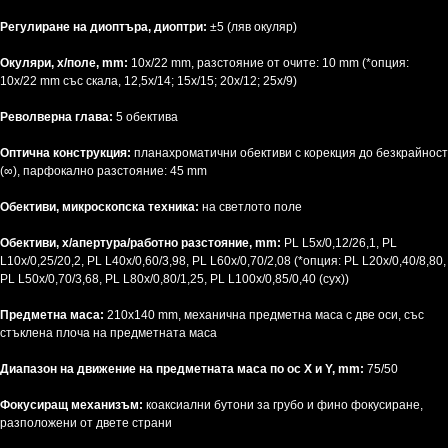
Регулиране на диоптъра, диоптри:
±5 (ляв окуляр)
Окуляри, x/поле, mm:
10х/22 mm, разстояние от очите: 10 mm (*опция:
10x/22 mm със скала, 12,5x/14; 15x/15; 20x/12; 25x/9)
Револверна глава:
5 обектива
Оптична конструкция:
планахроматични обективи с корекция до безкрайност
(∞), парфокално разстояние: 45 mm
Обективи, микроскопска техника:
на светлото поле
Обективи, x/апертура/работно разстояние, mm:
PL L5x/0,12/26,1, PL
L10x/0,25/20,2, PL L40x/0,60/3,98, PL L60x/0,70/2,08 (*опция: PL L20x/0,40/8,80,
PL L50x/0,70/3,68, PL L80x/0,80/1,25, PL L100x/0,85/0,40 (сух))
Предметна маса:
210x140 mm, механична предметна маса с две оси, със
стъклена плоча на предметната маса
Диапазон на движение на предметната маса по ос X и Y, mm:
75/50
Фокусиращ механизъм:
коаксиални бутони за грубо и фино фокусиране,
разположени от двете страни