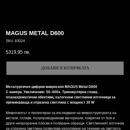
MAGUS METAL D600
SKU:
83024
5319,95
лв.
ДОБАВИ В КОЛИЧКАТА
Металургичен цифров
микроскоп MAGUS Metal D600
С камера. Увеличение: 50–600х. Тринокулярна глава,
планахроматични обективи, халогенни светлинни източници за
преминаваща и отразена светлина с мощност 30 W
Микроскопът е проектиран за изследване на микроструктурата на
метали, сплави, полупроводникови материали, покрития от боя и
други непрозрачни плоски и полирани образци. Светлинният източник
за отразена светлина позволява използване на техники на светлото