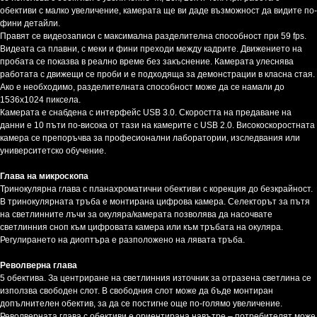
обективи с малко увеличение, камерата ще ви даде възможност да видите по-
фини детайли.
Правят се видеозаписи с максимална разделителна способност при 59 fps.
Видеата са плавни, с меки и фини преходи между кадрите. Движението на
пробата се показва в реално време без закъснение. Камерата улеснява
работата с движещи се проби и е подходяща за демонстрации в класна стая.
Ако е необходимо, разделителната способност може да се намали до
1536x1024 пиксела.
Камерата е снабдена с интерфейс USB 3.0. Скоростта на предаване на
данни е 10 пъти по-висока от тази на камерите с USB 2.0. Високоскоростната
камера се препоръчва за професионални лаборатории, изследвания или
университетско обучение.
Глава на микроскопа
Тринокулярна глава с планахроматични обективи с корекция до безкрайност.
В тринокулярната тръба е монтирана цифрова камера. Селекторът за пътя
на светлинните лъчи за окуляра/камерата позволява да насочвате
светлинния сноп към цифровата камера или към тръбата на окуляра.
Регулирането на диоптъра е разположено на лявата тръба.
Револверна глава
5 обектива. За центриране на светлинния източник за отразена светлина се
използва свободен слот. В свободния слот може да бъде монтиран
допълнителен обектив, за да се постигне още по-голямо увеличение.
Револверната глава с обективи е ориентирана навътре – потребителят може