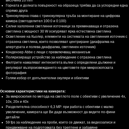
височина 20 mm
Горната и долната повърхност на образеца трябва да са успоредни една
спрямо друга
Тринокулярна глава с тринокулярна тръба за монтиране на цифрова
камера (светоделител 100:0 и 0:100)
Силни халогенни светлинни източници за преминаваща и отразена
светлина с мощност 30 W осигуряват ярка естествена светлина
Осветление на Кьолер, елементи на системата на светлинния източник с
отразена светлина, които позволяват центриране (диафрагма на
апертурата и полева диафрагма, светлинен източник)
Кондензер Abbe с лещи с превключващ механизъм
Поляризиращо устройство за наблюдение с отразена светлина
Филтрите намаляват интензитета вълни с определени дължини и
регулират възпроизвеждането на цветовете при микроскопската
фотография
Голям избор от допълнителни окуляри и обективи
Основни характеристики на камерата:
За микроскопия по метода на светлото поле с обективи с увеличение 4x,
10x, 20x и 40x
Разделителна способност 6,3 МР: при работа с обективи с малко
увеличение, камерата ще Ви даде възможност да видите по-фини
детайли
59 fps за наблюдение на проби, които се движат, за видеозаписи и
придвижване на подготовката без трептене и забавяне