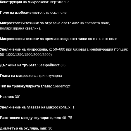
Конструкция на микроскопа:
вертикална
Поле на изображението:
с плоско поле
Микроскопски техники за отразена светлина:
на светлото поле,
поляризирана светлина
Микроскопски техники за преминаваща светлина:
на светлото поле
Увеличение на микроскопа, х:
50–600 при базовата конфигурация (*опция:
50–1000/1250/1500/2000/2500)
Дължина на тръбата:
безкрайност (∞)
Глава на микроскопа:
тринокулярна
Тип на тринокулярната глава:
Siedentopf
Наклон:
30°
Увеличение на главата на микроскопа, x:
1
Разстояние между окулярите, mm:
48–75
Диаметър на окуляра, mm:
30