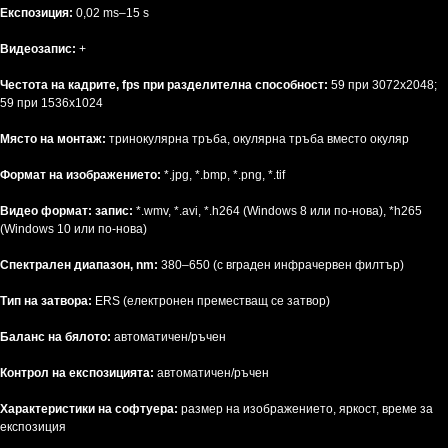
Експозиция:
0,02 ms–15 s
Видеозапис:
+
Честота на кадрите, fps при разделителна способност:
59 при 3072x2048;
59 при 1536x1024
Място на монтаж:
тринокулярна тръба, окулярна тръба вместо окуляр
Формат на изображението:
*.jpg, *.bmp, *.png, *.tif
Видео формат: запис:
*.wmv, *.avi, *.h264 (Windows 8 или по-нова), *h265
(Windows 10 или по-нова)
Спектрален диапазон, nm:
380–650 (с вграден инфрачервен филтър)
Тип на затвора:
ERS (електронен преместващ се затвор)
Баланс на бялото:
автоматичен/ръчен
Контрол на експозицията:
автоматичен/ръчен
Характеристики на софтуера:
размер на изображението, яркост, време за
експозиция