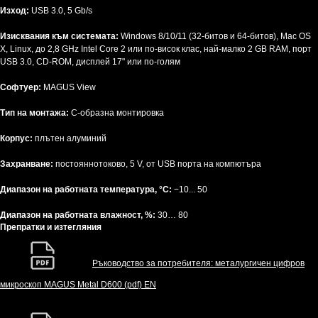
Изход:
USB 3.0, 5 Gb/s
Изисквания към системата:
Windows 8/10/11 (32-битов и 64-битов), Mac OS
X, Linux, до 2,8 GHz Intel Core 2 или по-висок клас, най-малко 2 GB RAM, порт
USB 3.0, CD-ROM, дисплей 17" или по-голям
Софтуер:
MAGUS View
Тип на монтажа:
C-образна монтировка
Корпус:
плътен алуминий
Захранване:
постояннотоково, 5 V, от USB порта на компютъра
Диапазон на работната температура, °C:
−10... 50
Диапазон на работната влажност, %:
30… 80
Препратки и изтегляния
Ръководство за потребителя: металургичен цифров
микроскоп MAGUS Metal D600 (pdf) EN