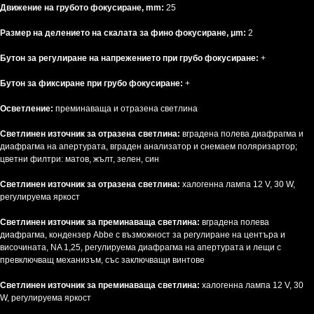
Движение на грубото фокусиране, mm:
25
Размер на делението на скалата за фино фокусиране, μm:
2
Бутон за регулиране на напрежението при грубо фокусиране:
+
Бутон за фиксиране при грубо фокусиране:
+
Осветление:
преминаваща и отразена светлина
Светлинен източник за отразена светлина:
вградена полева диафрагма и
диафрагма на апертурата, вграден анализатор и снемаем поляризартор;
цветни филтри: матов, жълт, зелен, син
Светлинен източник за отразена светлина:
халогенна лампа 12 V, 30 W,
регулируема яркост
Светлинен източник за преминаваща светлина:
вградена полева
диафрагма, кондензер Abbe с възможност за регулиране на центъра и
височината, NA 1,25, регулируема диафрагма на апертурата и лещи с
превключващ механизъм, със заключващи винтове
Светлинен източник за преминаваща светлина:
халогенна лампа 12 V, 30
W, регулируема яркост