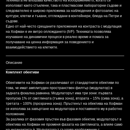
Техниката не влошава качеството на изображението, когато се
използват както стъклени, така и пластмасови лабораторни съдове и
следователно е широко приложима за наблюдения и фотозапис на
култури, клетки и тъкани, отглеждани в контейнери, блюда на Петри и
съдове.
Едно от най-често срещаните приложения на контраста с модулация
на Хофман е ин витро оплождането (IVF). Техниката позволява
изучаване на динамични процеси в реално време и помага за
получаване на ценна информация за поведението и
взаимодействието на клетките.
Описание
Комплект обективи
Обективите на Хофман се различават от стандартните обективи по
това, че имат амплитуден пространствен филтър (модулатор) в
задната фокална равнина. Модулаторът има три зони: първата
пропуска 1% от светлината (тъмна зона), втората – 15% (сива зона), а
третата – 100% (прозрачна зона). Пръстенът на обектива на Хофман
се използва за завъртане на модулатора и поставянето му в работно
положение.
За разлика от фазовия пръстен във фазовия обектив, модулаторът в
обектива на Хофман не променя фазата на светлината, а влияе само
на интензитета ѝ. Модулаторът създава изображение с