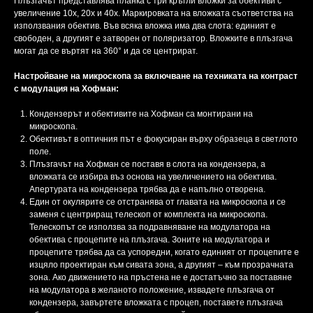
Плъзгачът представлява планка с три кръгли вложки за обективи с
увеличение 10x, 20x и 40x. Маркировката на вложката съответства на
използвания обектив. Във всяка вложка има два слота: единият е
свободен, а другият е затворен от поляризатор. Вложките в плъзгача
могат да се въртят на 360° и да се центрират.
Настройване на микроскопа за включване на техниката на контраст
с модулация на Хофман:
Кондензерът и обективите на Хофман са монтирани на
микроскопа.
Обективът в оптичния път е фокусиран върху образеца в светлото
поле.
Плъзгачът на Хофман се поставя в слота на кондензера, а
вложката се избира въз основа на увеличението на обектива.
Апертурата на кондензера трябва да е напълно отворена.
Един от окулярите се отстранява от главата на микроскопа и се
заменя с центриращ телескоп от комплекта на микроскопа.
Телескопът се използва за подравняване на модулатора на
обектива с процепите на плъзгача. Зоните на модулатора и
процепите трябва да са успоредни, когато единият от процепите е
изцяло проектиран към сивата зона, а другият – към прозрачната
зона. Ако движението на пръстена не е достатъчно за поставяне
на модулатора в желаното положение, извадете плъзгача от
кондензера, завъртете вложката с процеп, поставете плъзгача