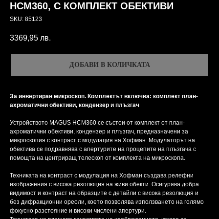
HCM360, С КОМПЛЕКТ ОБЕКТИВИ
SKU:
85123
3369,95
лв.
ДОБАВИ В КОЛИЧКАТА
За инвертиран микроскоп. Комплектът включва: комплект план-
ахроматични обективи, кондензер и плъзгач
Устройството MAGUS HCM360 се състои от комплект от план-
ахроматични обективи, кондензер и плъзгач, предназначени за
микроскопия с контраст с модулация на Хофман. Модулаторът на
обектива се подравнява с апертурите на процепите на плъзгача с
помощта на центриращ телескоп от комплекта на микроскопа.
Техниката на контраст с модулация на Хофман създава релефни
изображения с висока резолюция на живи обекти. Осигурява добра
видимост и контраст на образците с детайли с висока резолюция и
без дифракционни ореоли, което позволява използването на голямо
фокусно разстояние и високи числени апертури.