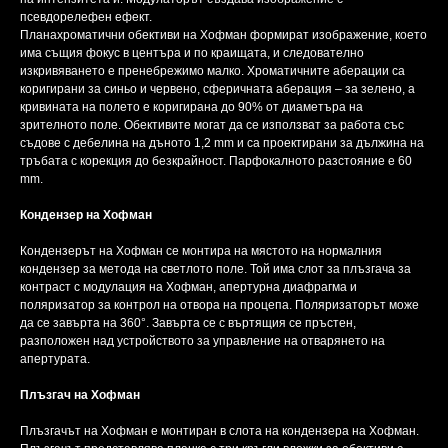
псевдорелефен ефект.
Планахроматични обективи на Хофман формират изображение, което
има същия фокус в центъра и по краищата, и следователно
изкривяването е пренебрежимо малко. Хроматичните аберации са
коригирани за синьо и червено, сферичната аберация – за зелено, а
кривината на полето е коригирана до 90% от диаметъра на
зрителното поле. Обективите могат да се използват за работа със
съдове с дебелина на дъното 1,2 mm и са проектирани за дължина на
тръбата с корекция до безкрайност. Парфокалното разстояние е 60
mm.
Кондензер на Хофман
Кондензерът на Хофман се монтира на мястото на нормалния
кондензер за метода на светлото поле. Той има слот за плъзгача за
контраст с модулация на Хофман, апертурна диафрагма и
поляризатор за контрол на отвора на процепа. Поляризаторът може
да се завърта на 360°. Завърта се с въртящия се пръстен,
разположен над устройството за управление на отварянето на
апертурата.
Плъзгач на Хофман
Плъзгачът на Хофман е монтиран в слота на кондензера на Хофман.