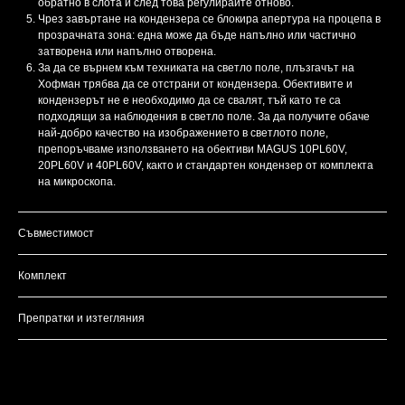
обратно в слота и след това регулирайте отново.
Чрез завъртане на кондензера се блокира апертура на процепа в
прозрачната зона: една може да бъде напълно или частично
затворена или напълно отворена.
За да се върнем към техниката на светло поле, плъзгачът на
Хофман трябва да се отстрани от кондензера. Обективите и
кондензерът не е необходимо да се свалят, тъй като те са
подходящи за наблюдения в светло поле. За да получите обаче
най-добро качество на изображението в светлото поле,
препоръчваме използването на обективи MAGUS 10PL60V,
20PL60V и 40PL60V, както и стандартен кондензер от комплекта
на микроскопа.
Съвместимост
Комплект
Препратки и изтегляния
//стили галереи