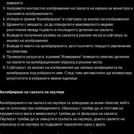
камерата.
Направете контрастно изображение на скалата на екрана на монитора и
заснемете изображението.
Изберете режим "Калибриране" в софтуера за анализ на изображения.
Щракнете с мишката, за да определите максималното видимо
разстояние между първото и последното деление на скалата.
Въведете получения размер на скалата в реални числа в софтуера за
анализ на изображения.
Въведете името на калибрирането, като посочите текущото увеличение
на обектива.
Проверете резултата: в режим "Измерване" измерете няколко деления
на скалите на калибрационния образец в реални числа.
Софтуерът за анализ на изображения ще запише коефициента на
калибриране под избраното име. След това автоматично ще конвертира
резултатите в избраните мерни единици.
Калибриране на скалата на окуляра
Калибрирането на скалата на окуляра се извършва за всеки обектив, който
ще се използва при наблюденията. Образецът трябва да се постави на
предметната маса и микроскопът трябва да се фокусира на скалата.
Окулярът трябва да се завърти в тръбата на окуляра, докато скалите на
образеца и на окуляра се подравнят паралелно една с друга.