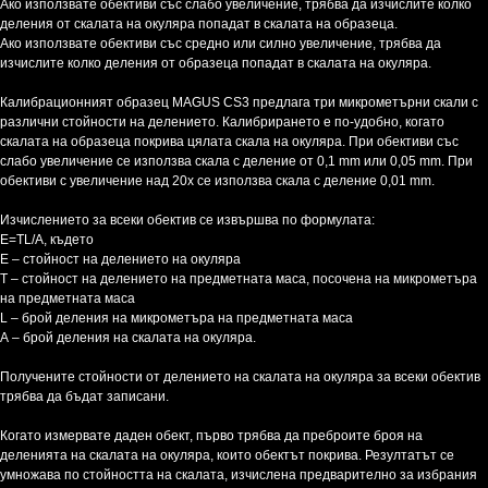
Ако използвате обективи със слабо увеличение, трябва да изчислите колко
деления от скалата на окуляра попадат в скалата на образеца.
Ако използвате обективи със средно или силно увеличение, трябва да
изчислите колко деления от образеца попадат в скалата на окуляра.
Калибрационният образец MAGUS CS3 предлага три микрометърни скали с
различни стойности на делението. Калибрирането е по-удобно, когато
скалата на образеца покрива цялата скала на окуляра. При обективи със
слабо увеличение се използва скала с деление от 0,1 mm или 0,05 mm. При
обективи с увеличение над 20x се използва скала с деление 0,01 mm.
Изчислението за всеки обектив се извършва по формулата:
Е=ТL/A, където
E – стойност на делението на окуляра
Т – стойност на делението на предметната маса, посочена на микрометъра
на предметната маса
L – брой деления на микрометъра на предметната маса
А – брой деления на скалата на окуляра.
Получените стойности от делението на скалата на окуляра за всеки обектив
трябва да бъдат записани.
Когато измервате даден обект, първо трябва да преброите броя на
деленията на скалата на окуляра, които обектът покрива. Резултатът се
умножава по стойността на скалата, изчислена предварително за избрания