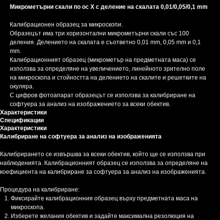
Микрометърни скали по ос X с деление на скалата 0,01/0,05/0,1
mm
Калибрационен образец за микроскопи.
Образецът има три хоризонтални микрометърни скали със 100
деления. Делението на скалата е съответно 0,01 mm, 0,05 mm и 0,1
mm.
Калибрационният образец (микрометър на предметната маса) се
използва за определяне на увеличението, линейното зрително поле
на микроскопа и стойността на делението на скалите и решетките на
окуляра.
С цифров фотоапарат образецът се използва за калибриране на
софтуера за анализ на изображението за всеки обектив.
Характеристики
Спецификации
Характеристики
Калибриране на софтуера за анализ на изображенията
Калибрирането се извършва за всеки обектив, който ще се използва при
наблюденията. Калибрационният образец се използва за определяне на
коефициента на калибриране за софтуера за анализ на изображенията.
Процедура на калибриране:
Фиксирайте калибрационния образец върху предметната маса на
микроскопа.
Изберете желания обектив и задайте максимална резолюция на