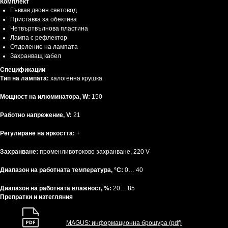
Комплект
Гъвкав двоен световод
Приставка за обектива
Четвъртвълнова пластина
Лампа с рефлектор
Отделение на лампата
Захранващ кабел
Спецификации
Тип на лампата:
халогенна крушка
Мощност на илюминатора, W:
150
Работно напрежение, V:
21
Регулиране на яркостта:
+
Захранване:
променливотоково захранване, 220 V
Диапазон на работната температура, °C:
0… 40
Диапазон на работната влажност, %:
20… 85
Препратки и изтегляния
MAGUS: информационна брошура (pdf)