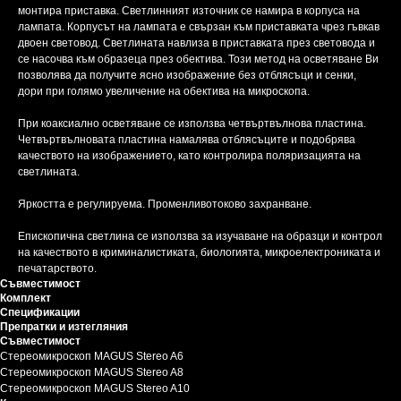
монтира приставка. Светлинният източник се намира в корпуса на
лампата. Корпусът на лампата е свързан към приставката чрез гъвкав
двоен световод. Светлината навлиза в приставката през световода и
се насочва към образеца през обектива. Този метод на осветяване Ви
позволява да получите ясно изображение без отблясъци и сенки,
дори при голямо увеличение на обектива на микроскопа.
При коаксиално осветяване се използва четвъртвълнова пластина.
Четвъртвълновата пластина намалява отблясъците и подобрява
качеството на изображението, като контролира поляризацията на
светлината.
Яркостта е регулируема. Променливотоково захранване.
Епископична светлина се използва за изучаване на образци и контрол
на качеството в криминалистиката, биологията, микроелектрониката и
печатарството.
Съвместимост
Комплект
Спецификации
Препратки и изтегляния
Съвместимост
Стереомикроскоп MAGUS Stereo A6
Стереомикроскоп MAGUS Stereo A8
Стереомикроскоп MAGUS Stereo A10