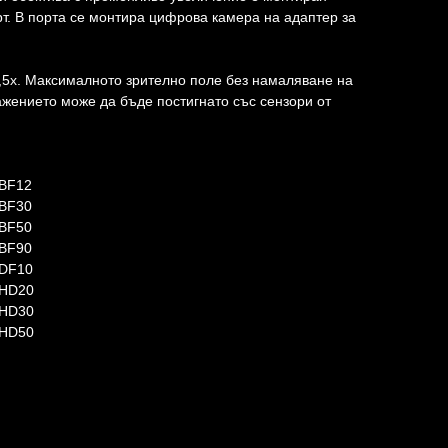
рт. В порта се монтира цифрова камера на адаптер за
,5x. Максималното зрително поле без намаляване на
ажението може да бъде постигнато със сензори от
BF12
BF30
BF50
BF90
DF10
CHD20
CHD30
CHD50