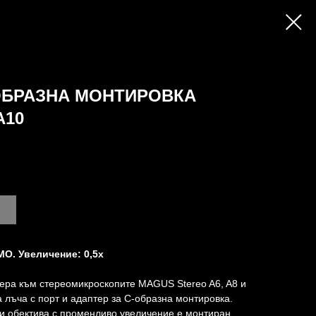
ОБРАЗНА МОНТИРОВКА
A10
O. Увеличение: 0,5х
ера към стереомикроскопите MAGUS Stereo A6, A8 и
 лъча с порт и адаптер за С-образна монтировка.
и обектива с променливо увеличение е монтиран