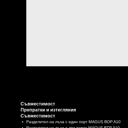
Съвместимост
Препратки и изтегляния
Съвместимост
Разделител на лъча с един порт MAGUS BOP A10
Разделител на лъча с два порта MAGUS BTP A10