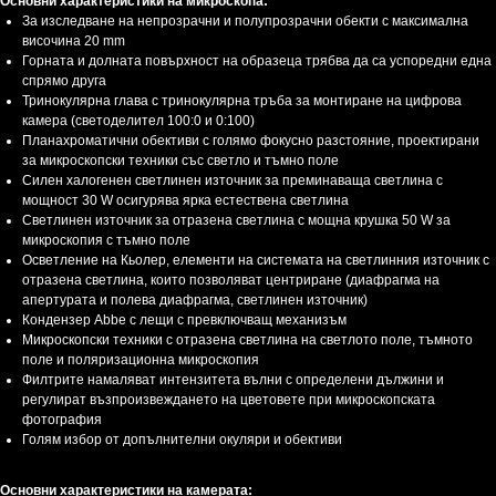
Основни характеристики на микроскопа:
За изследване на непрозрачни и полупрозрачни обекти с максимална
височина 20 mm
Горната и долната повърхност на образеца трябва да са успоредни една
спрямо друга
Тринокулярна глава с тринокулярна тръба за монтиране на цифрова
камера (светоделител 100:0 и 0:100)
Планахроматични обективи с голямо фокусно разстояние, проектирани
за микроскопски техники със светло и тъмно поле
Силен халогенен светлинен източник за преминаваща светлина с
мощност 30 W осигурява ярка естествена светлина
Светлинен източник за отразена светлина с мощна крушка 50 W за
микроскопия с тъмно поле
Осветление на Кьолер, елементи на системата на светлинния източник с
отразена светлина, които позволяват центриране (диафрагма на
апертурата и полева диафрагма, светлинен източник)
Кондензер Abbe с лещи с превключващ механизъм
Микроскопски техники с отразена светлина на светлото поле, тъмното
поле и поляризационна микроскопия
Филтрите намаляват интензитета вълни с определени дължини и
регулират възпроизвеждането на цветовете при микроскопската
фотография
Голям избор от допълнителни окуляри и обективи
Основни характеристики на камерата: