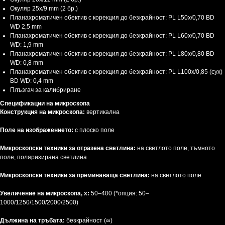
Окуляр 25x/9 mm (2 бр.)
Планахроматичен обектив с корекция до безкрайност: PL L50х/0,70 BD
WD 2,5 mm
Планахроматичен обектив с корекция до безкрайност: PL L60x/0,70 BD
WD: 1,9 mm
Планахроматичен обектив с корекция до безкрайност: PL L80x/0,80 BD
WD: 0,8 mm
Планахроматичен обектив с корекция до безкрайност: PL L100x/0,85 (сух)
BD WD: 0,4 mm
Плъзгач за калибриране
Спецификации на микроскопа
Конструкция на микроскопа:
вертикална
Поле на изображението:
с плоско поле
Микроскопски техники за отразена светлина:
на светлото поле, тъмното
поле, поляризирана светлина
Микроскопски техники за преминаваща светлина:
на светлото поле
Увеличение на микроскопа, х:
50–400 (*опция: 50–
1000/1250/1500/2000/2500)
Дължина на тръбата:
безкрайност (∞)