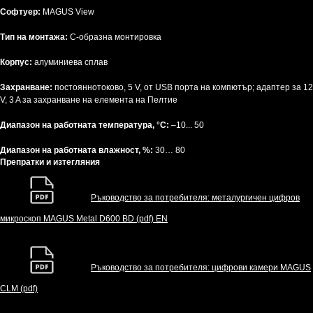
Софтуер:
MAGUS View
Тип на монтажа:
C-образна монтировка
Корпус:
алуминиева сплав
Захранване:
постояннотоково, 5 V, от USB порта на компютър; адаптер за 12
V, 3 A за захранване на елемента на Пелтие
Диапазон на работната температура, °C:
–10... 50
Диапазон на работната влажност, %:
30… 80
Препратки и изтегляния
Ръководство за потребителя: металургичен цифров
микроскоп MAGUS Metal D600 BD (pdf) EN
Ръководство за потребителя: цифрови камери MAGUS
CLM (pdf)