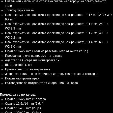
Светлинен източник за отразена светлина с корпус на осветителното
тяло
Тринокулярна глава
Планахроматичен обектив с корекция до безкрайност: PL L5x/0,12 BD WD
9,7 mm
Планахроматичен обектив с корекция до безкрайност: PL L10x/0,25 BD
WD 9,3 mm
Планахроматичен обектив с корекция до безкрайност: PL L20x/0,40 BD
WD 7,2 mm
Планахроматичен обектив с корекция до безкрайност: PL L40x/0,60 BD
WD 3,0 mm
Окуляр 10x/22 mm с голямо разстоянието от очите (2 бр.)
Прозрачна плоча на предметната маса
Адаптер за C-образна монтировка 1x
Шестостенен ключ
Променливотоково захранване
Захранващ кабел на светлинния източник за отразена светлина
Покривало против прах
Ръководство за потребителя и гаранционна карта
Предлагат се по заявка:
Окуляр 10x/22 mm със скала
Окуляр 12,5x/14 mm (2 бр.)
Окуляр 15x/15 mm (2 бр.)
Окуляр 20x/12 mm (2 бр.)