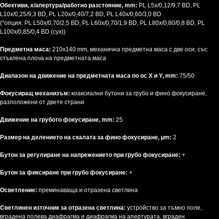
Обективи, x/апертура/работно разстояние, mm:
PL L5x/0,12/9,7 BD, PL
L10x/0,25/9,3 BD, PL L20x/0,40/7,2 BD, PL L40x/0,60/3,0 BD
(*опция: PL L50x/0,70/2,5 BD, PL L60x/0,70/1,9 BD, PL L80x/0,80/0,8 BD, PL
L100x/0,85/0,4 BD (сух))
Предметна маса:
210x140 mm, механична предметна маса с две оси, със
стъклена плоча на предметната маса
Диапазон на движение на предметната маса по ос X и Y, mm:
75/50
Фокусиращ механизъм:
коаксиални бутони за грубо и фино фокусиране,
разположени от двете страни
Движение на грубото фокусиране, mm:
25
Размер на делението на скалата за фино фокусиране, μm:
2
Бутон за регулиране на напрежението при грубо фокусиране:
+
Бутон за фиксиране при грубо фокусиране:
+
Осветление:
преминаваща и отразена светлина
Светлинен източник за отразена светлина:
устройство за тъмно поле,
вградена полева диафрагма и диафрагма на апертурата, вграден