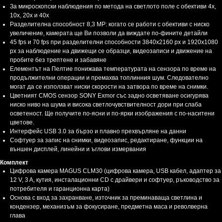
За микроскопски наблюдения по метода на светлото поле с обективи 4x,
10x, 20x и 40x
Разделителна способност 8,3 MP: когато се работи с обективи с ниско
увеличение, камерата ще Ви позволи да виждате по-фините детайли
45 fps и 70 fps при разделителни способности 3840x2160 px и 1920x1080
px за наблюдение на движещи се образци, видеозаписи и движение на
пробите без трептене и забавяне
Елементът на Пелтие понижава температурата на сензора по време на
продължителни операции и премахва топлинния шум. Следователно
могат да се използват ниски скорости на затвора по време на снимки.
Цветният CMOS сензор SONY Exmor със задно осветяване осигурява
ниско ниво на шума и висока светлочувствителност дори при слаба
осветеност. Ще получите по-ясни и по-ярки изображения с по-наситени
цветове.
Интерфейс USB 3.0 за бързо и плавно прехвърляне на данни
Софтуер за запис на снимки, видеозапис, редактиране, функции на
външен дисплей, линейни и ъглови измервания
Комплект
Цифрова камера MAGUS CLM30 (цифрова камера, USB кабел, адаптер за
12 V, 3 A, кутия, инсталационни CD с драйвери и софтуер, ръководство за
потребителя и гаранционна карта)
Основа с вход за захранване, източник за преминаваща светлина и
кондензер, механизъм за фокусиране, предметна маса и револверна
глава