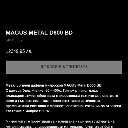
MAGUS METAL D600 BD
SKU:
83026
12349,95
лв.
ДОБАВИ В КОЛИЧКАТА
Металургичен цифров микроскоп MAGUS Metal D600 BD
С камера. Увеличение: 50—400x. Тринокулярна глава,
планахроматичен обектив за микроскопски техники със светлото
поле и тъмното поле, халогенен светлинен източник за
преминаваща светлина с мощност, светлинен източник за отразена
светлина с мощност 50 W
Микроскопът е проектиран за изследване на микроструктурата на
метали, сплави, полупроводникови материали, покрития от боя и