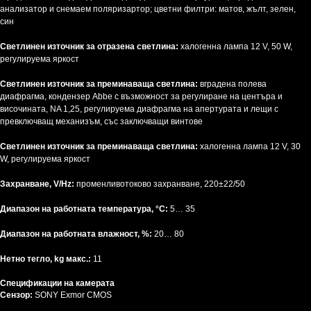
анализатор и снемаем поляризартор; цветни филтри: матов, жълт, зелен,
син
Светлинен източник за отразена светлина:
халогенна лампа 12 V, 50 W,
регулируема яркост
Светлинен източник за преминаваща светлина:
вградена полева
диафрагма, кондензер Abbe с възможност за регулиране на центъра и
височината, NA 1,25, регулируема диафрагма на апертурата и лещи с
превключващ механизъм, със заключващи винтове
Светлинен източник за преминаваща светлина:
халогенна лампа 12 V, 30
W, регулируема яркост
Захранване, V/Hz:
променливотоково захранване, 220±22/50
Диапазон на работната температура, °C:
5… 35
Диапазон на работната влажност, %:
20… 80
Нетно тегло, kg макс.:
11
Спецификации на камерата
Сензор:
SONY Exmor CMOS