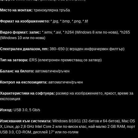
Място на монтаж:
тринокулярна тръба
Формат на изображението:
*.jpg, *.bmp, *.png, *.tif
Видео формат: запис:
*.wmv, *.avi, *.h264 (Windows 8 или по-нова), *h265
(Windows 10 или по-нова)
Спектрален диапазон, nm:
380–650 (с вграден инфрачервен филтър)
Тип на затвора:
ERS (електронен преместващ се затвор)
Баланс на бялото:
автоматичен/ръчен
Контрол на експозицията:
автоматичен/ръчен
Характеристики на софтуера:
размер на изображението, яркост, време за
експозиция
Изход:
USB 3.0, 5 Gb/s
Изисквания към системата:
Windows 8/10/11 (32-битов и 64-битов), Mac OS
X, Linux, до 2,8 GHz Intel Core 2 или по-висок клас, най-малко 2 GB RAM, порт
USB 3.0, CD-ROM, дисплей 17" или по-голям