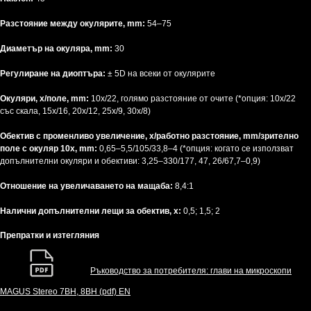
Разстояние между окулярите, mm:
54–75
Диаметър на окуляра, mm:
30
Регулиране на диоптъра:
± 5D на всеки от окулярите
Окуляри, x/поле, mm:
10x/22, голямо разстояние от очите (*опция: 10x/22
със скала, 15x/16, 20x/12, 25x/9, 30x/8)
Обектив с променливо увеличение, x/работно разстояние, mm/зрително
поле с окуляр 10x, mm:
0,65–5,5/105/33,8–4 (*опция: когато се използват
допълнителни окуляри и обективи: 3,25–330/177, 47, 26/67,7–0,9)
Отношение на увеличаването на мащаба:
8,4:1
Налични допълнителни лещи за обектив, x:
0,5; 1,5; 2
Препратки и изтегляния
Ръководство за потребителя: глави на микроскопи
MAGUS Stereo 7BH, 8BH (pdf) EN