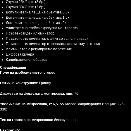
Окуляр 25x/9 mm (2 бр.)
Окуляр 30x/8 mm (2 бр.)
Допълнителнa леща на обектива 0,5x
Допълнителнa леща на обектива 1,5x
Допълнителнa леща на обектива 2x
Универсална стойка с фокусна монтировка
Пръстеновиден илюминатор
Пръстенов илюминатор с филтър за поляризация
Пръстенов илюминатор с превключване между секторите
Илюминатор с регулируемо положение
Цифрова камера
Калибрационен образец
Спецификации
Поле на изображението:
стерео
Оптична конструкция:
Гриноу
Диаметър на фокусната монтировка, mm:
76
Увеличение на микроскопа, х:
6,5–55 базова конфигурация (*опция: 3,25–
330)
Тип на главата на микроскопа:
бинокулярна
Наклон:
45°