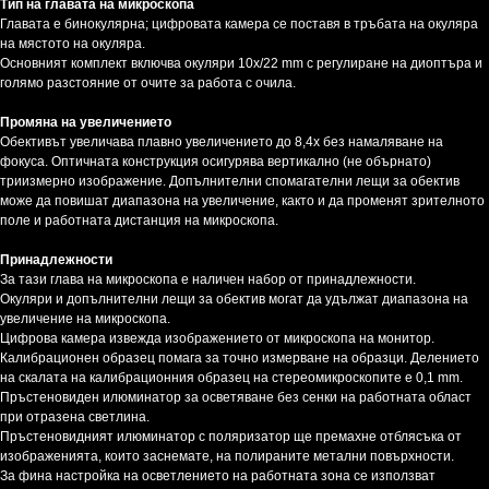
Тип на главата на микроскопа
Главата е бинокулярна; цифровата камера се поставя в тръбата на окуляра
на мястото на окуляра.
Основният комплект включва окуляри 10x/22 mm с регулиране на диоптъра и
голямо разстояние от очите за работа с очила.
Промяна на увеличението
Обективът увеличава плавно увеличението до 8,4x без намаляване на
фокуса. Оптичната конструкция осигурява вертикално (не обърнато)
триизмерно изображение. Допълнителни спомагателни лещи за обектив
може да повишат диапазона на увеличение, както и да променят зрителното
поле и работната дистанция на микроскопа.
Принадлежности
За тази глава на микроскопа е наличен набор от принадлежности.
Окуляри и допълнителни лещи за обектив могат да удължат диапазона на
увеличение на микроскопа.
Цифрова камера извежда изображението от микроскопа на монитор.
Калибрационен образец помага за точно измерване на образци. Делението
на скалата на калибрационния образец на стереомикроскопите е 0,1 mm.
Пръстеновиден илюминатор за осветяване без сенки на работната област
при отразена светлина.
Пръстеновидният илюминатор с поляризатор ще премахне отблясъка от
изображенията, които заснемате, на полираните метални повърхности.
За фина настройка на осветлението на работната зона се използват