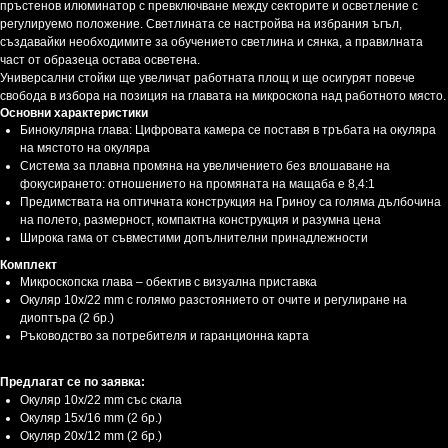
пръстенов илюминатор с превключване между секторите и осветление с
регулируемо положение. Светлината се настройва на избрания ъгъл,
създавайки необходимите за обучението светлина и сянка, а правилната
част от образеца остава осветена.
Универсални стойки ще увеличат работната площ и ще осигурят повече
свобода в избора на позиция на главата на микроскопа над работното място.
Основни характеристики
Бинокулярна глава: Цифровата камера се поставя в тръбата на окуляра
на мястото на окуляра
Система за плавна промяна на увеличението без влошаване на
фокусирането: отношението на промяната на мащаба е 8,4:1
Предимствата на оптичната конструкция на Гриноу са голяма дълбочина
на полето, размерност, компактна конструкция и разумна цена
Широка гама от съвместими допълнителни принадлежности
Комплект
Микроскопска глава – обектив с визуална приставка
Окуляр 10x/22 mm с голямо разстоянието от очите и регулиране на
диоптъра (2 бр.)
Ръководство за потребителя и гаранционна карта
Предлагат се по заявка:
Окуляр 10x/22 mm със скала
Окуляр 15x/16 mm (2 бр.)
Окуляр 20x/12 mm (2 бр.)