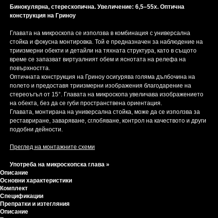
Бинокулярна, стерескопична. Увеличение: 6,5–55x. Оптична
конструкция на Гриноу
Главата на микроскопа се използва в комбинация с универсална
стойка и фокусна монтировка. Той е предназначен за наблюдение на
триизмерни обекти и детайли на тяхната структура, като в същото
време се запазват виртуалният обем и яснотата на релефа на
повърхността.
Оптичната конструкция на Гриноу осигурява голяма дълбочина на
полето и предоставя триизмерни изображения благодарение на
стереоъгъл от 15°. Главата на микроскопа увеличава изображението
на обекта, без да се губи пространствена ориентация.
Главата, монтирана на универсална стойка, може да се използва за
реставриране, заваряване, сглобяване, контрол на качеството и други
подобни дейности.
Преглед на монтажните схеми
Употреба на микроскопска глава »
Описание
Основни характеристики
Комплект
Спецификации
Препратки и изтегляния
Описание