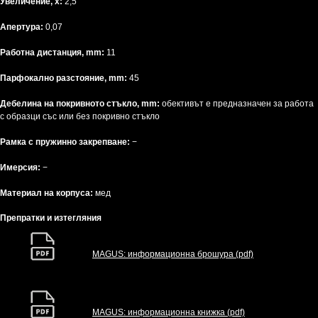
Увеличение, x:
2,5
Апертура:
0,07
Работна дистанция, mm:
11
Парфокално разстояние, mm:
45
Дебелина на покривното стъкло, mm:
обективът е предназначен за работа
с образци със или без покривно стъкло
Рамка с пружинно закрепване:
−
Имерсия:
−
Материал на корпуса:
мед
Препратки и изтегляния
MAGUS: информационна брошура (pdf)
MAGUS: информационна книжка (pdf)