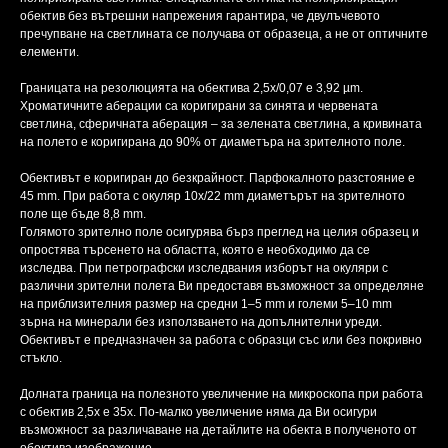
обектив без вътрешни напрежения гарантира, че двулъчевото
пречупване на светлината се получава от образеца, а не от оптичните
елементи.
Границата на резолюцията на обектива 2,5х/0,07 е 3,92 µm.
Хроматичните аберации са коригирани за синята и червената
светлина, сферичната аберация – за зелената светлина, а кривината
на полето е коригирана до 90% от диаметъра на зрителното поле.
Обективът е коригиран до безкрайност. Парфокалното разстояние е
45 mm. При работа с окуляр 10x/22 mm диаметърът на зрителното
поле ще бъде 8,8 mm.
Голямото зрително поле осигурява бърз преглед на целия образец и
опростява търсенето на областта, която е необходимо да се
изследва. При петрографски изследвания изборът на окуляри с
различни зрителни полета Ви предоставя възможност за определяне
на приблизителния размер на средни 1–5 mm и големи 5–10 mm
зърна на минерали без използването на допълнителни уреди.
Обективът е предназначен за работа с образци със или без покривно
стъкло.
Долната граница на полезното увеличение на микроскопа при работа
с обектив 2,5х е 35x. По-малко увеличение няма да Ви осигури
възможност за различаване на детайлите на обекта в полученото от