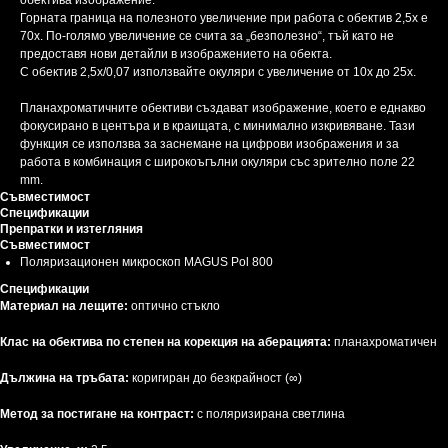
обектива изображение.
Горната граница на полезното увеличение при работа с обектив 2,5х е
70x. По-голямо увеличение се счита за „безполезно“, тъй като не
предоставя нови детайли в изображението на обекта.
С обектив 2,5x/0,07 използвайте окуляри с увеличение от 10x до 25x.
Планахроматичните обективи създават изображение, което е еднакво
фокусирано в центъра и в краищата, с минимално изкривяване. Тази
функция се използва за заснемане на цифрови изображения и за
работа в комбинация с широкоъгълни окуляри със зрително поле 22
mm.
Съвместимост
Спецификации
Препратки и изтегляния
Съвместимост
Поляризационен микроскоп MAGUS Pol 800
Спецификации
Материал на лещите:
оптично стъкло
Клас на обектива по степен на корекция на аберацията:
планахроматичен
Дължина на тръбата:
коригиран до безкрайност (∞)
Метод за постигане на контраст:
с поляризирана светлина