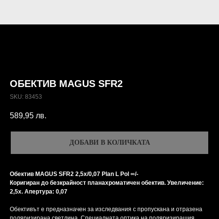
ОБЕКТИВ MAGUS SFR2
SKU:
83453
589,95
лв.
ДОБАВИ В КОЛИЧКАТА
Обектив MAGUS SFR2 2,5х/0,07 Plan L Pol ∞/-
Коригиран до безкрайност планахроматичен обектив. Увеличение:
2,5x. Апертура: 0,07
Обективът е предназначен за изследвания с пропускана и отразена
поляризирана светлина. Специалната оптика на поляризиращия