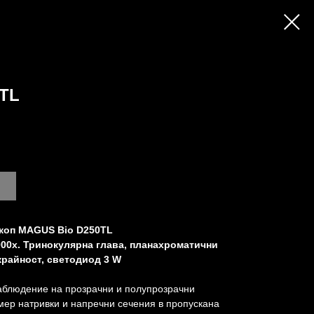
TL
коп MAGUS Bio D250TL
000x. Тринокулярна глава, планахроматични
крайност, светодиод 3 W
аблюдение на прозрачни и полупрозрачни
мер натривки и напречни сечения в пропускана