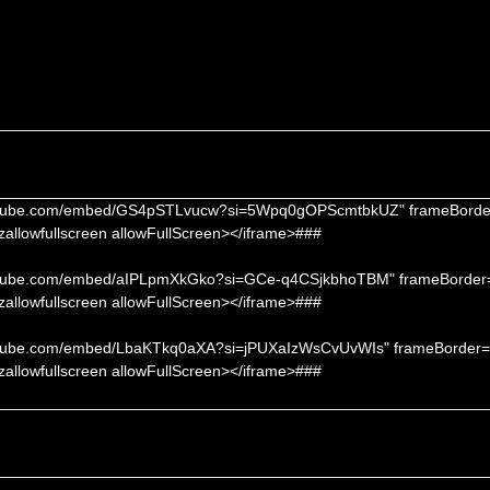
.youtube.com/embed/GS4pSTLvucw?si=5Wpq0gOPScmtbkUZ" frameBorde
ozallowfullscreen allowFullScreen></iframe>###
.youtube.com/embed/aIPLpmXkGko?si=GCe-q4CSjkbhoTBM" frameBorder
ozallowfullscreen allowFullScreen></iframe>###
youtube.com/embed/LbaKTkq0aXA?si=jPUXaIzWsCvUvWIs" frameBorder=
ozallowfullscreen allowFullScreen></iframe>###