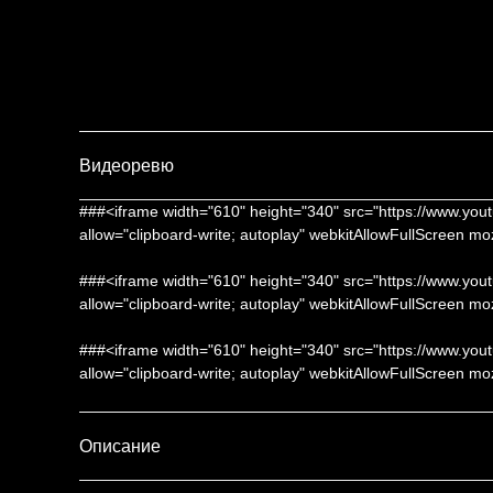
Видеоревю
###<iframe width="610" height="340" src="https://www
allow="clipboard-write; autoplay" webkitAllowFullScreen m
###<iframe width="610" height="340" src="https://www
allow="clipboard-write; autoplay" webkitAllowFullScreen m
###<iframe width="610" height="340" src="https://www.
allow="clipboard-write; autoplay" webkitAllowFullScreen m
Описание