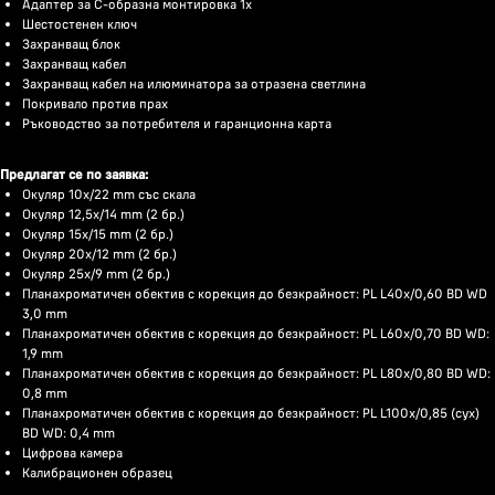
Адаптер за C-образна монтировка 1x
Шестостенен ключ
Захранващ блок
Захранващ кабел
Захранващ кабел на илюминатора за отразена светлина
Покривало против прах
Ръководство за потребителя и гаранционна карта
Предлагат се по заявка:
Окуляр 10x/22 mm със скала
Окуляр 12,5x/14 mm (2 бр.)
Окуляр 15x/15 mm (2 бр.)
Окуляр 20x/12 mm (2 бр.)
Окуляр 25x/9 mm (2 бр.)
Планахроматичен обектив с корекция до безкрайност: PL L40x/0,60 BD WD
3,0 mm
Планахроматичен обектив с корекция до безкрайност: PL L60x/0,70 BD WD:
1,9 mm
Планахроматичен обектив с корекция до безкрайност: PL L80x/0,80 BD WD:
0,8 mm
Планахроматичен обектив с корекция до безкрайност: PL L100х/0,85 (сух)
BD WD: 0,4 mm
Цифрова камера
Калибрационен образец