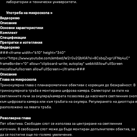
лаборатории и технически университети.
Употреба на микроскопа »
Видеоревю
Описание
Основни характеристики
Комплект
Спецификации
Препратки и изтегляния
Видеоревю
###<iframe width="610" height="340"
src="https://www.youtube.com/embed/W2rGv2QbKlA?si=8CsbqZxgrUFNq4uC"
frameBorder="0" allow="clipboard-write; autoplay" webkitAllowFullScreen
mozallowfullscreen allowFullScreen></iframe>###
Описание
Глава на микроскопа
Тринокулярна глава с планахроматични обективи с корекция до безкрайност. В
тринокулярната тръба е монтирана цифрова камера. Селекторът за пътя на
светлинните лъчи за окуляра/камерата позволява да насочвате светлинния сноп
към цифровата камера или към тръбата на окуляра. Регулирането на диоптъра е
разположено на лявата тръба.
Револверна глава
Пет обектива. Свободен слот се използва за центриране на светлинния
източник. В свободния слот може да бъде монтиран допълнителен обектив, за
да се постигне още по-голямо увеличение.