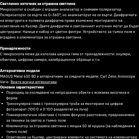
Светлинен източник за отразена светлина
Микроскопът е снабден с вграден анализатор и снемаем поляризатор.
Поляризаторът се върти на 0–360°, но анализаторът не се върти. Диафрагмата
на апертурата и полевата диафрагма прави възможно монтирането на
осветление на Кьолер. Двете диафрагми и светлинният източник могат да бъдат
центрирани. Налице е набор от цветни филтри. Устройството за тъмно поле е
вградено в илюминатора за отразена светлина.
Принадлежности
С микроскопа може да използва широка гама от принадлежности: окуляри,
обективи, цифрови камери, калибрационни образци и т.н.
Алтернативни модели
MAGUS Metal 630 BD е алтернативен за следните модели: Carl Zeiss Axioscope
Vario.
Вижте всички алтернативи
.
Основни характеристики
Подходящ за изследване на непрозрачни обекти с всякаква височина и
форма
Тринокулярна глава с тринокулярна тръба за монтиране на цифров
фотоапарат (100:0 и 0:100 разделител на лъча)
Планахроматични обективи с голямо фокусно разстояние, предназначени
за техники за светло и тъмно поле
Илюминатор за отразена светлина с мощна 50 W крушка (за наблюдения в
тъмно поле)
Осветление на Кьолер, центрирани елементи на системата на илюминатора