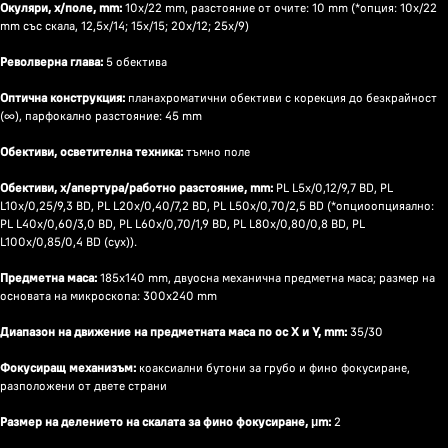
Окуляри, x/поле, mm:
10х/22 mm, разстояние от очите: 10 mm (*опция: 10x/22
mm със скала, 12,5x/14; 15x/15; 20x/12; 25x/9)
Револверна глава:
5 обектива
Оптична конструкция:
планахроматични обективи с корекция до безкрайност
(∞), парфокално разстояние: 45 mm
Обективи, осветителна техника:
тъмно поле
Обективи, x/апертура/работно разстояние, mm:
PL L5x/0,12/9,7 BD, PL
L10x/0,25/9,3 BD, PL L20x/0,40/7,2 BD, PL L50x/0,70/2,5 BD (*опциоопцияално:
PL L40x/0,60/3,0 BD, PL L60x/0,70/1,9 BD, PL L80x/0,80/0,8 BD, PL
L100x/0,85/0,4 BD (сух)).
Предметна маса:
185х140 mm, двуосна механична предметна маса; размер на
основата на микроскопа: 300x240 mm
Диапазон на движение на предметната маса по ос X и Y, mm:
35/30
Фокусиращ механизъм:
коаксиални бутони за грубо и фино фокусиране,
разположени от двете страни
Размер на делението на скалата за фино фокусиране, μm:
2