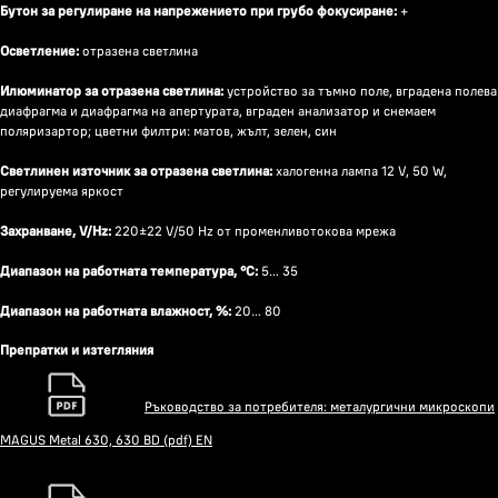
Бутон за регулиране на напрежението при грубо фокусиране:
+
Осветление:
отразена светлина
Илюминатор за отразена светлина:
устройство за тъмно поле, вградена полева
диафрагма и диафрагма на апертурата, вграден анализатор и снемаем
поляризартор; цветни филтри: матов, жълт, зелен, син
Светлинен източник за отразена светлина:
халогенна лампа 12 V, 50 W,
регулируема яркост
Захранване, V/Hz:
220±22 V/50 Hz от променливотокова мрежа
Диапазон на работната температура, °C:
5… 35
Диапазон на работната влажност, %:
20… 80
Препратки и изтегляния
Ръководство за потребителя: металургични микроскопи
MAGUS Metal 630, 630 BD (pdf) EN