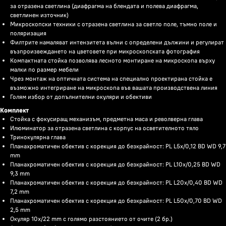
за отразена светлина (диафрагма на блендата и полева диафрагма,
светлинен източник)
Микроскопски техники с отразена светлина за светло поле, тъмно поле и
поляризация
Филтрите намаляват интензитета вълни с определени дължини и регулират
възпроизвеждането на цветовете при микроскопската фотография
Компактната стойка позволява лесното монтиране на микроскопа върху
малки по размер мебели
Чрез монтаж на оптичната система на специално проектирана стойка е
възможно интегриране на микроскопа във вашата производствена линия
Голям избор от допълнителни окуляри и обективи
Комплект
Стойка с фокусиращ механизъм, предметна маса и револверна глава
Илюминатор за отразена светлина с корпус на осветителното тяло
Тринокулярна глава
Планахроматичен обектив с корекция до безкрайност: PL L5x/0,12 BD WD 9,7
mm
Планахроматичен обектив с корекция до безкрайност: PL L10x/0,25 BD WD
9,3 mm
Планахроматичен обектив с корекция до безкрайност: PL L20x/0,40 BD WD
7,2 mm
Планахроматичен обектив с корекция до безкрайност: PL L50х/0,70 BD WD
2,5 mm
Окуляр 10x/22 mm с голямо разстоянието от очите (2 бр.)