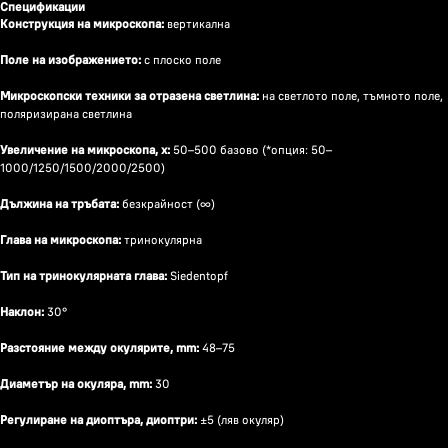
Спецификации
Конструкция на микроскопа:
вертикална
Поле на изображението:
с плоско поле
Микроскопски техники за отразена светлина:
на светлото поле, тъмното поле,
поляризирана светлина
Увеличение на микроскопа, х:
50–500 базово (*опция: 50–
1000/1250/1500/2000/2500)
Дължина на тръбата:
безкрайност (∞)
Глава на микроскопа:
тринокулярна
Тип на тринокулярната глава:
Siedentopf
Наклон:
30°
Разстояние между окулярите, mm:
48–75
Диаметър на окуляра, mm:
30
Регулиране на диоптъра, диоптри:
±5 (ляв окуляр)