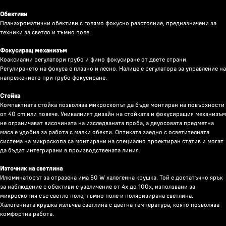
Обективи
Планахроматични обективи с голямо фокусно разстояние, предназначени за
техники за светло и тъмно поле.
Фокусиращ механизъм
Коаксиални регулатори грубо и фино фокусиране от двете страни.
Регулирането на фокуса е плавно и лесно. Налице е регулатора за управление на
напрежението при грубо фокусиране.
Стойка
Компактната стойка позволява микроскопът да бъде монтиран на повърхности
от 40 cm или повече. Уникалният дизайн на стойката и фокусиращия механизъм
не ограничават височината на изследваната проба, а двуосовата предметна
маса е удобна за работа с малки обекти. Оптиката заедно с осветителната
система на микроскопа са монтирани на специално проектиран статив и могат
да бъдат интегрирани в производствената линия.
Източник на светлина
Илюминаторът за отразена има 50 W халогенна крушка. Той е достатъчно ярък
за наблюдение с обективи с увеличение от 4x до 100x, използвани за
микроскопия със светло поле, тъмно поле и поляризирана светлина.
Халогенната крушка излъчва светлина с цветна температура, която позволява
комфортна работа.