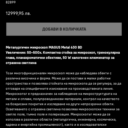
82899
12999,95
лв.
ДОБАВИ В КОЛИЧКАТА
Металургичен микроскоп MAGUS Metal 630 BD
Увеличение: 50–500х. Компактна стойка за микроскоп, тринокулярна
глава, планахроматични обективи, 50 W халогенен илюминатор за
отразена светлина
Този многофункционален микроскоп може да наблюдава обекти с
различна височина и форма. Може да се постави в малки работни
пространства и позволява стойката на микроскопа да се регулира, за да
отговаря на специфичните изисквания на производствената линия.
Микроскопът е предназначен за наблюдение на микроструктурата на
метали и сплави, полупроводникови материали, контрол на качеството
на боядисани покрития и изследване на други непрозрачни обекти.
Осветяването с отразена светлина позволява микроскопски техники за
светло поле, тъмно поле и поляризация. Микроскопът може да се
използва в различни области (металургична, инженерна, космическа,
ядрена и енергийна промишленост), както и в изследователски