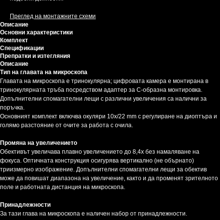
Преглед на монтажните схеми
Описание
Основни характеристики
Комплект
Спецификации
Препратки и изтегляния
Описание
Тип на главата на микроскопа
Главата на микроскопа е тринокулярна; цифровата камера е монтирана в
тринокулярната тръба посредством адаптер за C-образна монтировка.
Допълнителни спомагателни лещи с различни увеличения са налични за
поръчка.
Основният комплект включва окуляри 10x/22 mm с регулиране на диоптъра и
голямо разстояние от очите за работа с очила.
Промяна на увеличението
Обективът увеличава плавно увеличението до 8,4x без намаляване на
фокуса. Оптичната конструкция осигурява вертикално (не обърнато)
триизмерно изображение. Допълнителни спомагателни лещи за обектив
може да повишат диапазона на увеличение, както и да променят зрителното
поле и работната дистанция на микроскопа.
Принадлежности
За тази глава на микроскопа е наличен набор от принадлежности.