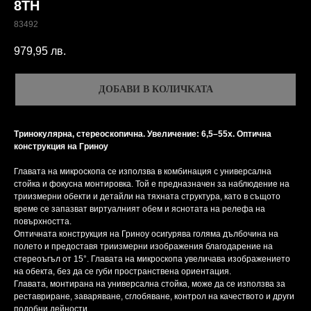
8TH
83492
979,95
лв.
ДОБАВИ В КОЛИЧКАТА
Тринокулярна, стереоскопична. Увеличение: 6,5–55x. Оптична
конструкция на Гриноу
Главата на микроскопа се използва в комбинация с универсална
стойка и фокусна монтировка. Той е предназначен за наблюдение на
триизмерни обекти и детайли на тяхната структура, като в същото
време се запазват виртуалният обем и яснотата на релефа на
повърхността.
Оптичната конструкция на Гриноу осигурява голяма дълбочина на
полето и предоставя триизмерни изображения благодарение на
стереоъгъл от 15°. Главата на микроскопа увеличава изображението
на обекта, без да се губи пространствена ориентация.
Главата, монтирана на универсална стойка, може да се използва за
реставриране, заваряване, сглобяване, контрол на качеството и други
подобни дейности.