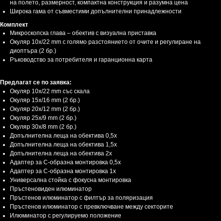
на полето, размерност, компактна конструкция и разумна цена
Широка гама от съвместими допълнителни принадлежности
Комплект
Микроскопска глава – обектив с визуална приставка
Окуляр 10x/22 mm с голямо разстоянието от очите и регулиране на
диоптъра (2 бр.)
Ръководство за потребителя и гаранционна карта
Предлагат се по заявка:
Окуляр 10x/22 mm със скала
Окуляр 15x/16 mm (2 бр.)
Окуляр 20x/12 mm (2 бр.)
Окуляр 25x/9 mm (2 бр.)
Окуляр 30x/8 mm (2 бр.)
Допълнителнa леща на обектива 0,5x
Допълнителнa леща на обектива 1,5x
Допълнителнa леща на обектива 2x
Адаптер за C-образна монтировка 0,5x
Адаптер за C-образна монтировка 1x
Универсална стойка с фокусна монтировка
Пръстеновиден илюминатор
Пръстенов илюминатор с филтър за поляризация
Пръстенов илюминатор с превключване между секторите
Илюминатор с регулируемо положение