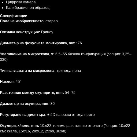
Цифрова камера
Калибрационен образец
Спецификации
Поле на изображението:
стерео
Оптична конструкция:
Гриноу
Диаметър на фокусната монтировка, mm:
76
Увеличение на микроскопа, х:
6,5–55 базова конфигурация (*опция: 3,25–
330)
Тип на главата на микроскопа:
тринокулярна
Наклон:
45°
Разстояние между окулярите, mm:
54–75
Диаметър на окуляра, mm:
30
Регулиране на диоптъра:
± 5D на всеки от окулярите
Окуляри, x/поле, mm:
10x/22, голямо разстояние от очите (*опция: 10x/22
със скала, 15x/16, 20x/12, 25x/9, 30x/8)