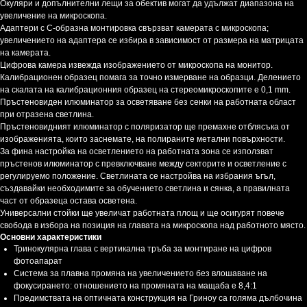
Окуляри и допълнителни лещи за обектив могат да удължат диапазона на
увеличение на микроскопа.
Адаптери с C-образна монтировка свързват камерата с микроскопа;
увеличението на адаптера се избира в зависимост от размера на матрицата
на камерата.
Цифрова камера извежда изображението от микроскопа на монитор.
Калибрационен образец помага за точно измерване на образци. Делението
на скалата на калибрационния образец на стереомикроскопите е 0,1 mm.
Пръстеновиден илюминатор за осветяване без сенки на работната област
при отразена светлина.
Пръстеновидният илюминатор с поляризатор ще премахне отблясъка от
изображенията, които заснемате, на полираните метални повърхности.
За фина настройка на осветлението на работната зона се използват
пръстенов илюминатор с превключване между секторите и осветление с
регулируемо положение. Светлината се настройва на избрания ъгъл,
създавайки необходимите за обучението светлина и сянка, а правилната
част от образеца остава осветена.
Универсални стойки ще увеличат работната площ и ще осигурят повече
свобода в избора на позиция на главата на микроскопа над работното място.
Основни характеристики
Тринокулярна глава с вертикална тръба за монтиране на цифров
фотоапарат
Система за плавна промяна на увеличението без влошаване на
фокусирането: отношението на промяната на мащаба е 8,4:1
Предимствата на оптичната конструкция на Гриноу са голяма дълбочина