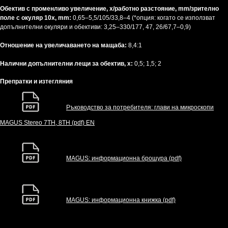
Обектив с променливо увеличение, x/работно разстояние, mm/зрително
поле с окуляр 10x, mm:
0,65–5,5/105/33,8–4 (*опция: когато се използват
допълнителни окуляри и обективи: 3,25–330/177, 47, 26/67,7–0,9)
Отношение на увеличаването на мащаба:
8,4:1
Налични допълнителни лещи за обектив, x:
0,5; 1,5; 2
Препратки и изтегляния
Ръководство за потребителя: глави на микроскопи
MAGUS Stereo 7TH, 8TH (pdf) EN
MAGUS: информационна брошура (pdf)
MAGUS: информационна книжка (pdf)