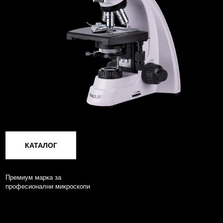
Levenhuk Optics s.r.o., ул.
Акад. Стефан Младенов
46, София, 1700,
България
+359 882 53 7689
Свържете се с нас:
E-mail
КАТАЛОГ
Премиум марка за
професионални микроскопи