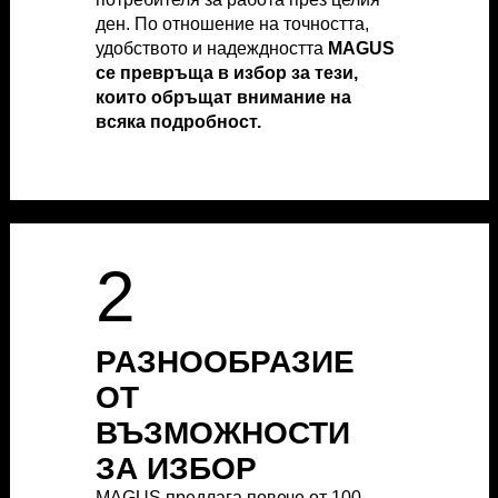
ден. По отношение на точността,
ден. По отношение на точността,
удобството и надеждността
удобството и надеждността
MAGUS
MAGUS
се превръща в избор за тези,
се превръща в избор за тези,
които обръщат внимание на
които обръщат внимание на
всяка подробност.
всяка подробност.
2
2
РАЗНООБРАЗИЕ
РАЗНООБРАЗИЕ
ОТ
ОТ
ВЪЗМОЖНОСТИ
ВЪЗМОЖНОСТИ
ЗА ИЗБОР
ЗА ИЗБОР
MAGUS предлага повече от 100
MAGUS предлага повече от 100