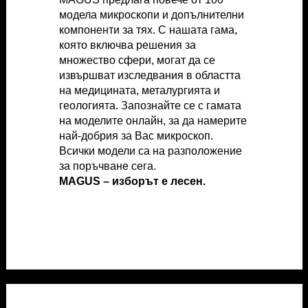
модела микроскопи и допълнителни
модела микроскопи и допълнителни
компоненти за тях. С нашата гама,
компоненти за тях. С нашата гама,
която включва решения за
която включва решения за
множество сфери, могат да се
множество сфери, могат да се
извършват изследвания в областта
извършват изследвания в областта
на медицината, металургията и
на медицината, металургията и
геологията. Запознайте се с гамата
геологията. Запознайте се с гамата
на моделите онлайн, за да намерите
на моделите онлайн, за да намерите
най-добрия за Вас микроскоп.
най-добрия за Вас микроскоп.
Всички модели са на разположение
Всички модели са на разположение
за поръчване сега.
за поръчване сега.
MAGUS – изборът е лесен.
MAGUS – изборът е лесен.