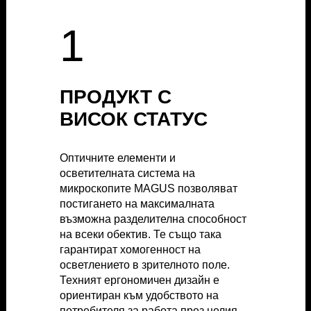
1
1
ПРОДУКТ С
ПРОДУКТ С
ВИСОК СТАТУС
ВИСОК СТАТУС
Оптичните елементи и
Оптичните елементи и
осветителната система на
осветителната система на
микроскопите MAGUS позволяват
микроскопите MAGUS позволяват
постигането на максималната
постигането на максималната
възможна разделителна способност
възможна разделителна способност
на всеки обектив. Те също така
на всеки обектив. Те също така
гарантират хомогенност на
гарантират хомогенност на
осветлението в зрителното поле.
осветлението в зрителното поле.
Техният ергономичен дизайн е
Техният ергономичен дизайн е
ориентиран към удобството на
ориентиран към удобството на
потребителя за работа през целия
потребителя за работа през целия