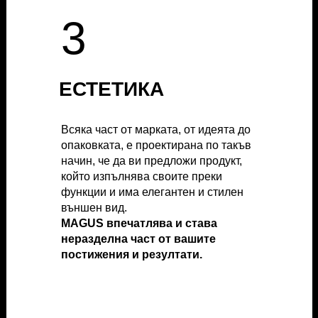
3
3
ЕСТЕТИКА
ЕСТЕТИКА
Всяка част от марката, от идеята до
Всяка част от марката, от идеята до
опаковката, е проектирана по такъв
опаковката, е проектирана по такъв
начин, че да ви предложи продукт,
начин, че да ви предложи продукт,
който изпълнява своите преки
който изпълнява своите преки
функции и има елегантен и стилен
функции и има елегантен и стилен
външен вид.
външен вид.
MAGUS впечатлява и става
MAGUS впечатлява и става
неразделна част от вашите
неразделна част от вашите
постижения и резултати.
постижения и резултати.