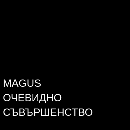
Levenhuk Optics s.r.o., ул.
Акад. Стефан Младенов
46, София, 1700,
България
+359 882 53 7689
Свържете се с нас:
E-mail
MAGUS
ОЧЕВИДНО
СЪВЪРШЕНСТВО