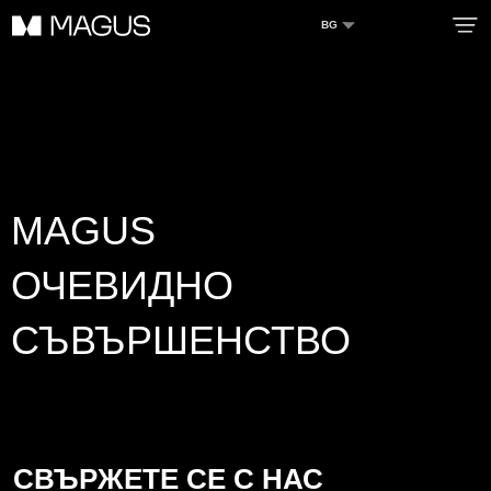
BG
//стили галереи
ИНФОРМАЦИЯ
ПРЕДИМСТВА
MAGUS
СЕРВИЗНО ОБСЛУЖВАНЕ
КАТАЛОГ
ОЧЕВИДНО
НОВИНИ
СЪВЪРШЕНСТВО
КОНТАКТ
ПРОФЕСИОНАЛНА УПОТРЕБА
ДИЛЪРИ
СВЪРЖЕТЕ СЕ С НАС
Адрес на регистрация: