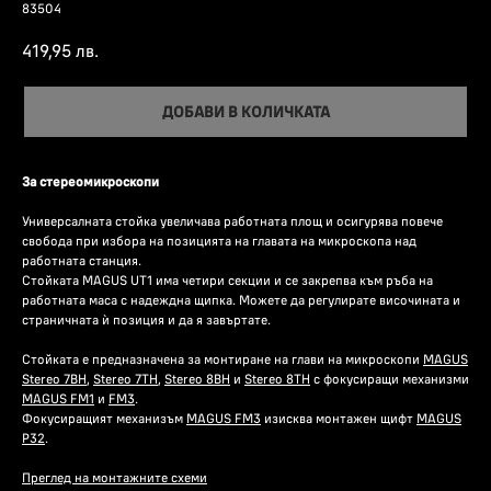
83504
419,95
лв.
ДОБАВИ В КОЛИЧКАТА
За стереомикроскопи
Универсалната стойка увеличава работната площ и осигурява повече
свобода при избора на позицията на главата на микроскопа над
работната станция.
Стойката MAGUS UT1 има четири секции и се закрепва към ръба на
работната маса с надеждна щипка. Можете да регулирате височината и
страничната ѝ позиция и да я завъртате.
Стойката е предназначена за монтиране на глави на микроскопи
MAGUS
Stereo 7BH
,
Stereo 7TH
,
Stereo 8BH
и
Stereo 8TH
с фокусиращи механизми
MAGUS FM1
и
FM3
.
Фокусиращият механизъм
MAGUS FM3
изисква монтажен щифт
MAGUS
P32
.
Преглед на монтажните схеми